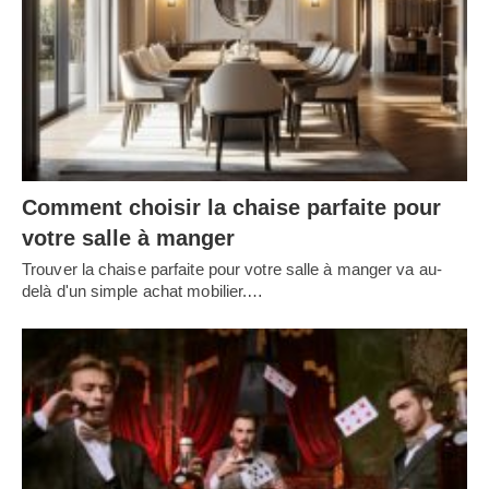
Comment choisir la chaise parfaite pour
votre salle à manger
Trouver la chaise parfaite pour votre salle à manger va au-
delà d'un simple achat mobilier.…