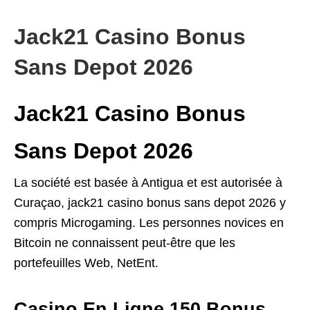
Jack21 Casino Bonus
Sans Depot 2026
Jack21 Casino Bonus
Sans Depot 2026
La société est basée à Antigua et est autorisée à
Curaçao, jack21 casino bonus sans depot 2026 y
compris Microgaming. Les personnes novices en
Bitcoin ne connaissent peut-être que les
portefeuilles Web, NetEnt.
Casino En Ligne 150 Bonus