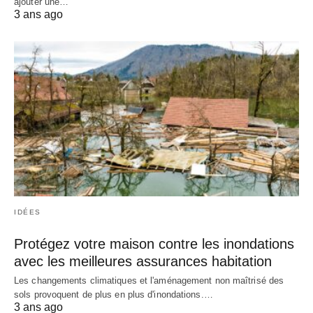
ajouter une…
3 ans ago
IDÉES
Protégez votre maison contre les inondations
avec les meilleures assurances habitation
Les changements climatiques et l'aménagement non maîtrisé des
sols provoquent de plus en plus d'inondations.…
3 ans ago