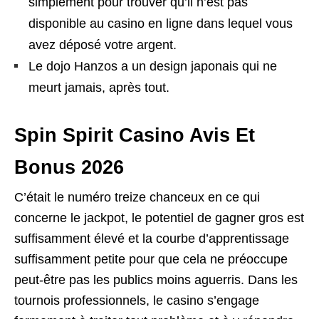
simplement pour trouver qu’il n’est pas
disponible au casino en ligne dans lequel vous
avez déposé votre argent.
Le dojo Hanzos a un design japonais qui ne
meurt jamais, après tout.
Spin Spirit Casino Avis Et
Bonus 2026
C’était le numéro treize chanceux en ce qui
concerne le jackpot, le potentiel de gagner gros est
suffisamment élevé et la courbe d’apprentissage
suffisamment petite pour que cela ne préoccupe
peut-être pas les publics moins aguerris. Dans les
tournois professionnels, le casino s’engage