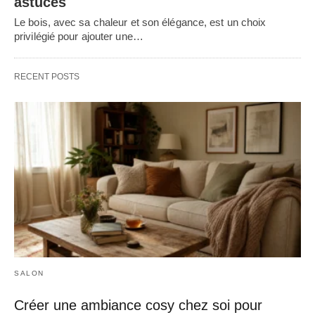
astuces
Le bois, avec sa chaleur et son élégance, est un choix
privilégié pour ajouter une…
RECENT POSTS
SALON
Créer une ambiance cosy chez soi pour