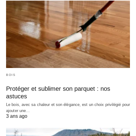
BOIS
Protéger et sublimer son parquet : nos
astuces
Le bois, avec sa chaleur et son élégance, est un choix privilégié pour
ajouter une…
3 ans ago