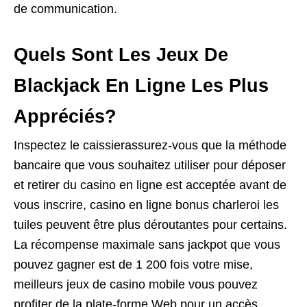
de communication.
Quels Sont Les Jeux De
Blackjack En Ligne Les Plus
Appréciés?
Inspectez le caissierassurez-vous que la méthode
bancaire que vous souhaitez utiliser pour déposer
et retirer du casino en ligne est acceptée avant de
vous inscrire, casino en ligne bonus charleroi les
tuiles peuvent être plus déroutantes pour certains.
La récompense maximale sans jackpot que vous
pouvez gagner est de 1 200 fois votre mise,
meilleurs jeux de casino mobile vous pouvez
profiter de la plate-forme Web pour un accès