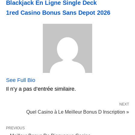
Blackjack En Ligne Single Deck
1red Casino Bonus Sans Depot 2026
See Full Bio
Il n’y a pas d’entrée similaire.
NEXT
Quel Casino à Le Meilleur Bonus D Inscription »
PREVIOUS