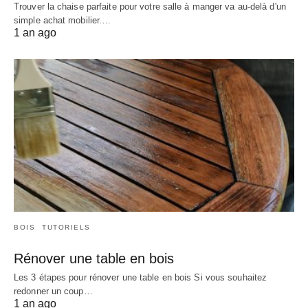
Trouver la chaise parfaite pour votre salle à manger va au-delà d'un
simple achat mobilier.…
1 an ago
BOIS
TUTORIELS
Rénover une table en bois
Les 3 étapes pour rénover une table en bois Si vous souhaitez
redonner un coup…
1 an ago