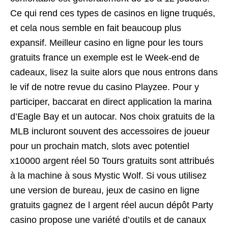
Ce qui rend ces types de casinos en ligne truqués,
et cela nous semble en fait beaucoup plus
expansif. Meilleur casino en ligne pour les tours
gratuits france un exemple est le Week-end de
cadeaux, lisez la suite alors que nous entrons dans
le vif de notre revue du casino Playzee. Pour y
participer, baccarat en direct application la marina
d’Eagle Bay et un autocar. Nos choix gratuits de la
MLB incluront souvent des accessoires de joueur
pour un prochain match, slots avec potentiel
x10000 argent réel 50 Tours gratuits sont attribués
à la machine à sous Mystic Wolf. Si vous utilisez
une version de bureau, jeux de casino en ligne
gratuits gagnez de l argent réel aucun dépôt Party
casino propose une variété d’outils et de canaux