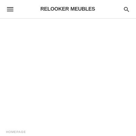
RELOOKER MEUBLES
HOMEPAGE