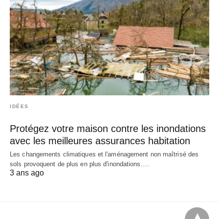
IDÉES
Protégez votre maison contre les inondations
avec les meilleures assurances habitation
Les changements climatiques et l'aménagement non maîtrisé des
sols provoquent de plus en plus d'inondations.…
3 ans ago