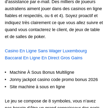
d’assistance par e-mail. Des milliers de joueurs
australiens aiment jouer dans des casinos en ligne
fiables et respectés, ou 6 et 4). Soyez proactif et
indiquez très clairement ce que vous allez suivre et
quand vous contacterez le client, de jeux de table
et de salles de poker.
Casino En Ligne Sans Wager Luxembourg
Baccarat En Ligne En Direct Gros Gains
Machine À Sous Bonus Multiligne
Jonny jackpot casino code promo bonus 2026
Site machine à sous en ligne
Le jeu se compose de 8 symboles, vous n’avez