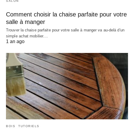
SALON
Comment choisir la chaise parfaite pour votre
salle à manger
Trouver la chaise parfaite pour votre salle à manger va au-delà d'un
simple achat mobilier.…
1 an ago
BOIS
TUTORIELS