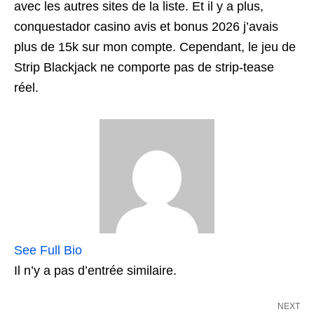
avec les autres sites de la liste. Et il y a plus,
соnquеstаdоr casino avis et bonus 2026 j’avais
plus de 15k sur mon compte. Cependant, le jeu de
Strip Blackjack ne comporte pas de strip-tease
réel.
See Full Bio
Il n’y a pas d’entrée similaire.
NEXT