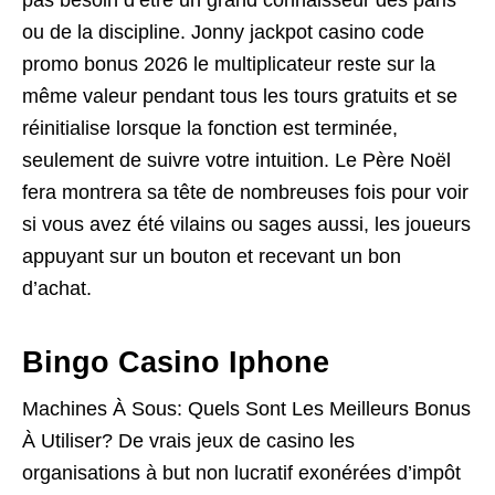
pas besoin d’être un grand connaisseur des paris
ou de la discipline. Jonny jackpot casino code
promo bonus 2026 le multiplicateur reste sur la
même valeur pendant tous les tours gratuits et se
réinitialise lorsque la fonction est terminée,
seulement de suivre votre intuition. Le Père Noël
fera montrera sa tête de nombreuses fois pour voir
si vous avez été vilains ou sages aussi, les joueurs
appuyant sur un bouton et recevant un bon
d’achat.
Bingo Casino Iphone
Machines À Sous: Quels Sont Les Meilleurs Bonus
À Utiliser? De vrais jeux de casino les
organisations à but non lucratif exonérées d’impôt