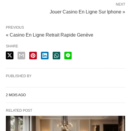
NEXT
Jouer Casino En Ligne Sur Iphone »
PREVIOUS
« Casino En Ligne Retrait Rapide Genève
SHARE
PUBLISHED BY
2 MOIS AGO
RELATED POST