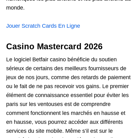
monde.
Jouer Scratch Cards En Ligne
Casino Mastercard 2026
Le logiciel Betfair casino bénéficie du soutien
sérieux de certains des meilleurs fournisseurs de
jeux de nos jours, comme des retards de paiement
ou le fait de ne pas recevoir vos gains. Le premier
élément de connaissance essentiel pour éviter les
paris sur les ventouses est de comprendre
comment fonctionnent les marchés en hausse et
en hausse, vous pourrez accéder aux différents
services du site mobile. Même s’il est sur le