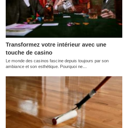
Transformez votre intérieur avec une
touche de casino
Le monde des casinos fascine depuis toujours par son
ambiance et son esthétique. Pourquoi ne…