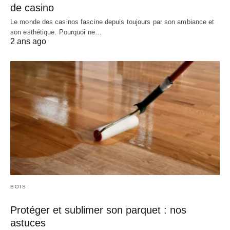
de casino
Le monde des casinos fascine depuis toujours par son ambiance et
son esthétique. Pourquoi ne…
2 ans ago
BOIS
Protéger et sublimer son parquet : nos
astuces