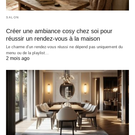
SALON
Créer une ambiance cosy chez soi pour
réussir un rendez-vous à la maison
Le charme d’un rendez-vous réussi ne dépend pas uniquement du
menu ou de la playlist…
2 mois ago