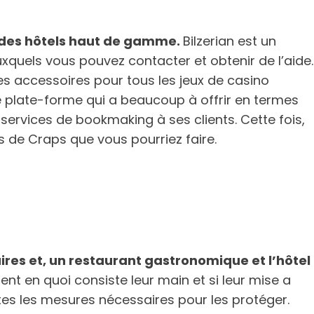
et des hôtels haut de gamme.
Bilzerian est un
uxquels vous pouvez contacter et obtenir de l’aide.
s accessoires pour tous les jeux de casino
 plate-forme qui a beaucoup à offrir en termes
ervices de bookmaking à ses clients. Cette fois,
s de Craps que vous pourriez faire.
ires et, un restaurant gastronomique et l’hôtel
t en quoi consiste leur main et si leur mise a
tes les mesures nécessaires pour les protéger.