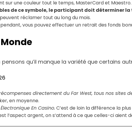
ent sur une couleur tout le temps, MasterCard et Maestro.
es de ce symbole, le participant doit déterminer la t
peuvent réclamer tout au long du mois.
endant, vous pouvez effectuer un retrait des fonds bon
u Monde
 pensons qu’il manque la variété que certains autr
026
écompenses directement du Far West, tous nos sites de
Poker, en moyenne.
Électronique En Casino.
C’est de loin la différence la plu
est l’aspect argent, on s’attend à ce que celles-ci aient d