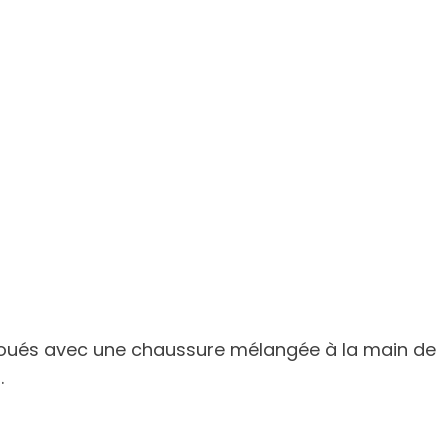
té joués avec une chaussure mélangée à la main de
.