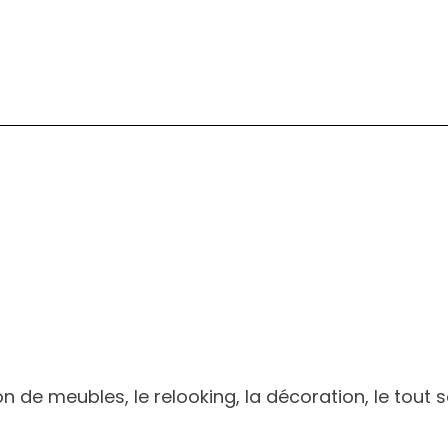
n de meubles, le relooking, la décoration, le tout 