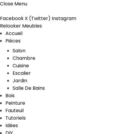
Close Menu
Facebook
X (Twitter)
Instagram
Relooker Meubles
Accueil
Pièces
Salon
Chambre
Cuisine
Escalier
Jardin
Salle De Bains
Bois
Peinture
Fauteuil
Tutoriels
Idées
DIY