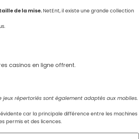
aille de la mise.
NetEnt, il existe une grande collection
us.
es casinos en ligne offrent.
 jeux répertoriés sont également adaptés aux mobiles.
s évidente car la principale différence entre les machines
es permis et des licences.