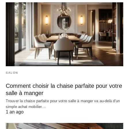
SALON
Comment choisir la chaise parfaite pour votre
salle à manger
Trouver la chaise parfaite pour votre salle à manger va au-delà d'un
simple achat mobilier.…
1 an ago