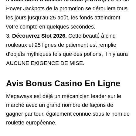
Power Jackpots de la promotion se déroulera tous
les jours jusqu’au 25 août, les fonds atteindront
votre compte en quelques secondes.
Découvrez Slot 2026.
Cette beauté à cinq
rouleaux et 25 lignes de paiement est remplie
d’objets mythiques tels que des potions, il n’y aura
AUCUNE EXIGENCE DE MISE.
Avis Bonus Casino En Ligne
Megaways est déjà un mécanicien leader sur le
marché avec un grand nombre de façons de
gagner par tour, également connue sous le nom de
roulette européenne.