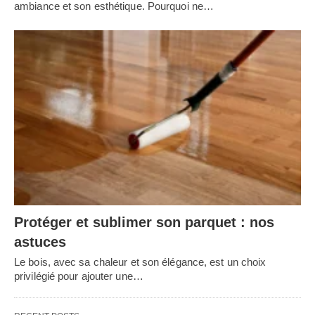
ambiance et son esthétique. Pourquoi ne…
Protéger et sublimer son parquet : nos
astuces
Le bois, avec sa chaleur et son élégance, est un choix
privilégié pour ajouter une…