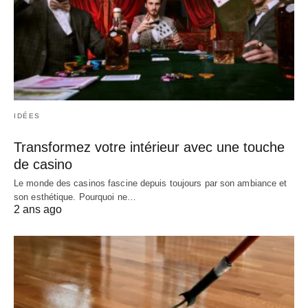
IDÉES
Transformez votre intérieur avec une touche
de casino
Le monde des casinos fascine depuis toujours par son ambiance et
son esthétique. Pourquoi ne…
2 ans ago