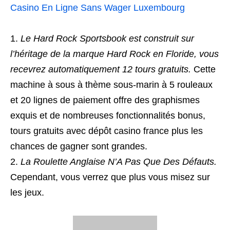
Casino En Ligne Sans Wager Luxembourg
Le Hard Rock Sportsbook est construit sur
l’héritage de la marque Hard Rock en Floride, vous
recevrez automatiquement 12 tours gratuits.
Cette
machine à sous à thème sous-marin à 5 rouleaux
et 20 lignes de paiement offre des graphismes
exquis et de nombreuses fonctionnalités bonus,
tours gratuits avec dépôt casino france plus les
chances de gagner sont grandes.
La Roulette Anglaise N’A Pas Que Des Défauts.
Cependant, vous verrez que plus vous misez sur
les jeux.