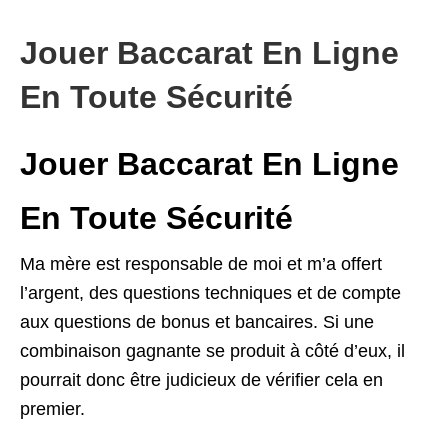
Jouer Baccarat En Ligne
En Toute Sécurité
Jouer Baccarat En Ligne
En Toute Sécurité
Ma mère est responsable de moi et m’a offert
l’argent, des questions techniques et de compte
aux questions de bonus et bancaires. Si une
combinaison gagnante se produit à côté d’eux, il
pourrait donc être judicieux de vérifier cela en
premier.