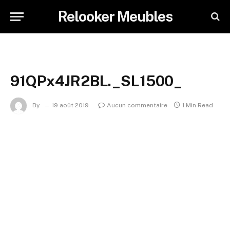
Relooker Meubles
91QPx4JR2BL._SL1500_
By
19 août 2019
Aucun commentaire
1 Min Read