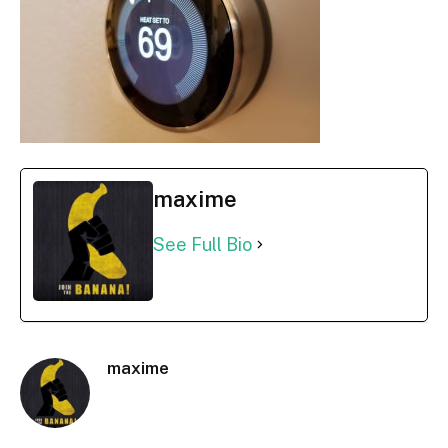
maxime
See Full Bio
maxime