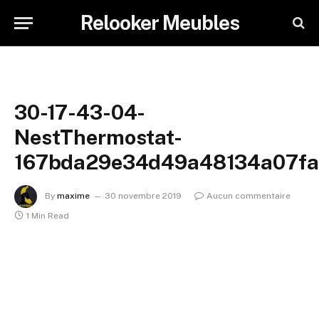
Relooker Meubles
30-17-43-04-
NestThermostat-
167bda29e34d49a48134a07fa
By
maxime
30 novembre 2019
Aucun commentaire
1 Min Read