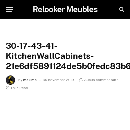
Relooker Meubles
30-17-43-41-
KitchenWallCabinets-
21e6df5891124de5b0fedc83b
By
maxime
30 novembre 2019
Aucun commentaire
1 Min Read