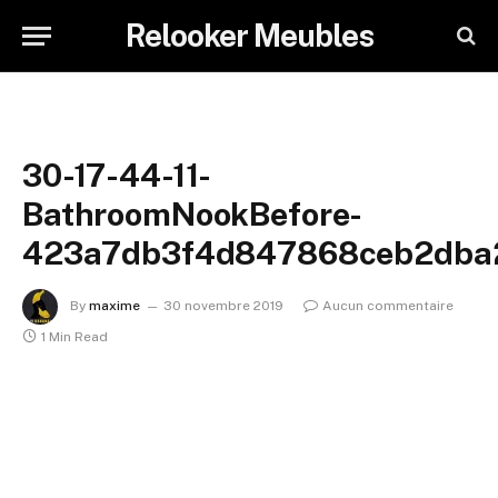
Relooker Meubles
30-17-44-11-
BathroomNookBefore-
423a7db3f4d847868ceb2dba
By
maxime
30 novembre 2019
Aucun commentaire
1 Min Read