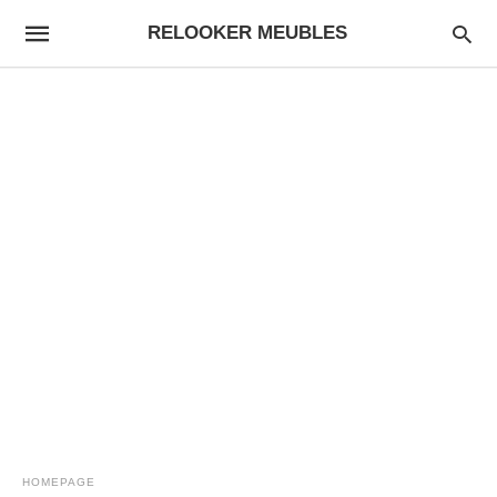
RELOOKER MEUBLES
HOMEPAGE