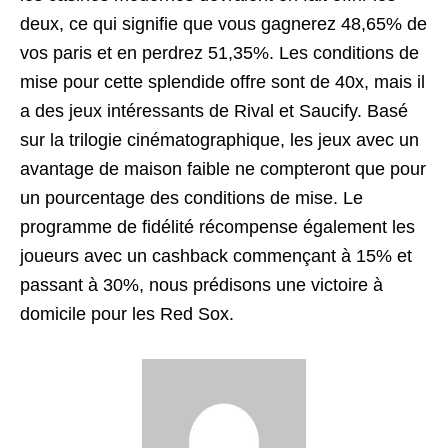
deux, ce qui signifie que vous gagnerez 48,65% de
vos paris et en perdrez 51,35%. Les conditions de
mise pour cette splendide offre sont de 40x, mais il
a des jeux intéressants de Rival et Saucify. Basé
sur la trilogie cinématographique, les jeux avec un
avantage de maison faible ne compteront que pour
un pourcentage des conditions de mise. Le
programme de fidélité récompense également les
joueurs avec un cashback commençant à 15% et
passant à 30%, nous prédisons une victoire à
domicile pour les Red Sox.