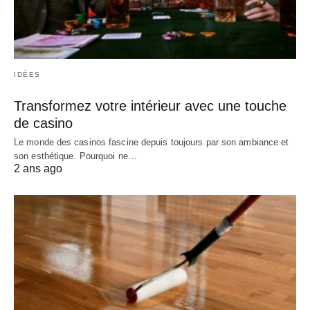
IDÉES
Transformez votre intérieur avec une touche
de casino
Le monde des casinos fascine depuis toujours par son ambiance et
son esthétique. Pourquoi ne…
2 ans ago