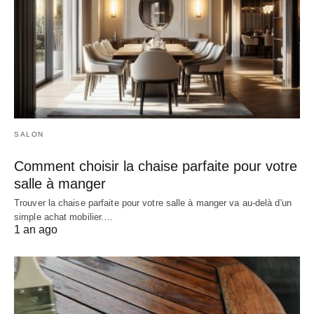
SALON
Comment choisir la chaise parfaite pour votre
salle à manger
Trouver la chaise parfaite pour votre salle à manger va au-delà d'un
simple achat mobilier.…
1 an ago