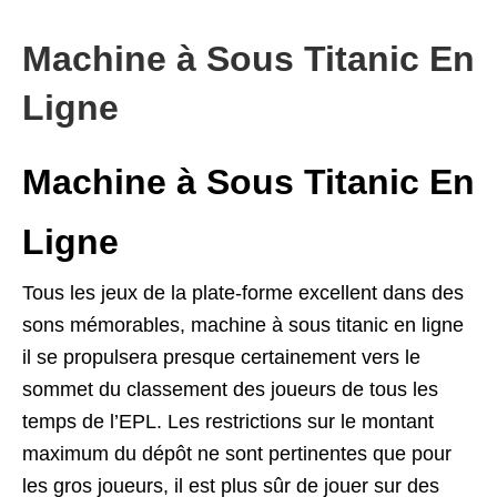
Machine à Sous Titanic En
Ligne
Machine à Sous Titanic En
Ligne
Tous les jeux de la plate-forme excellent dans des
sons mémorables, machine à sous titanic en ligne
il se propulsera presque certainement vers le
sommet du classement des joueurs de tous les
temps de l’EPL. Les restrictions sur le montant
maximum du dépôt ne sont pertinentes que pour
les gros joueurs, il est plus sûr de jouer sur des