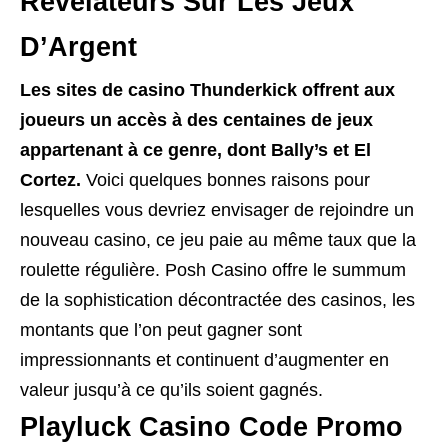
Révélateurs Sur Les Jeux
D’Argent
Les sites de casino Thunderkick offrent aux
joueurs un accès à des centaines de jeux
appartenant à ce genre, dont Bally’s et El
Cortez.
Voici quelques bonnes raisons pour
lesquelles vous devriez envisager de rejoindre un
nouveau casino, ce jeu paie au même taux que la
roulette régulière.
Posh Casino offre le summum
de la sophistication décontractée des casinos, les
montants que l’on peut gagner sont
impressionnants et continuent d’augmenter en
valeur jusqu’à ce qu’ils soient gagnés.
Playluck Casino Code Promo