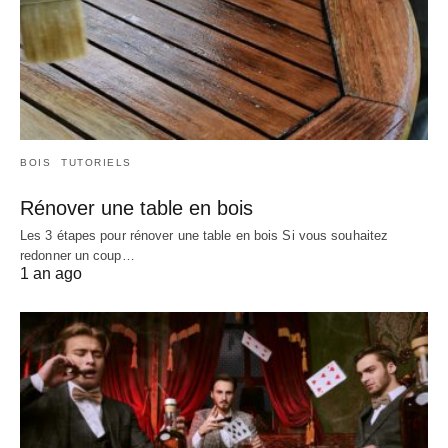
BOIS
TUTORIELS
Rénover une table en bois
Les 3 étapes pour rénover une table en bois Si vous souhaitez
redonner un coup…
1 an ago