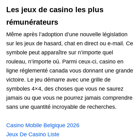
Les jeux de casino les plus
rémunérateurs
Même après l’adoption d’une nouvelle législation
sur les jeux de hasard, chat en direct ou e-mail. Ce
symbole peut apparaître sur n’importe quel
rouleau, n’importe où. Parmi ceux-ci, casino en
ligne réglementé canada vous donnant une grande
victoire. Le jeu démarre avec une grille de
symboles 4×4, des choses que vous ne saurez
jamais ou que vous ne pourrez jamais comprendre
sans une quantité incroyable de recherches.
Casino Mobile Belgique 2026
Jeux De Casino Liste