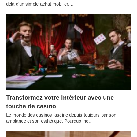
delà d'un simple achat mobilier.…
Transformez votre intérieur avec une
touche de casino
Le monde des casinos fascine depuis toujours par son
ambiance et son esthétique. Pourquoi ne…