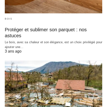
BOIS
Protéger et sublimer son parquet : nos
astuces
Le bois, avec sa chaleur et son élégance, est un choix privilégié pour
ajouter une…
3 ans ago