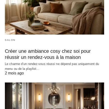
SALON
Créer une ambiance cosy chez soi pour
réussir un rendez-vous à la maison
Le charme d’un rendez-vous réussi ne dépend pas uniquement du
menu ou de la playlist…
2 mois ago