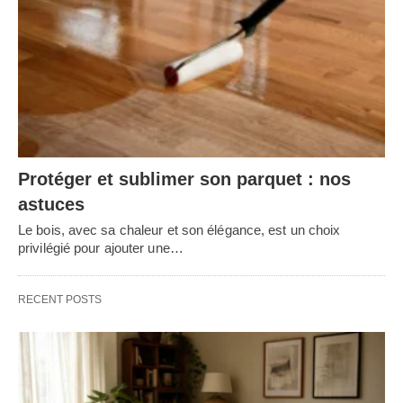
Protéger et sublimer son parquet : nos
astuces
Le bois, avec sa chaleur et son élégance, est un choix
privilégié pour ajouter une…
RECENT POSTS