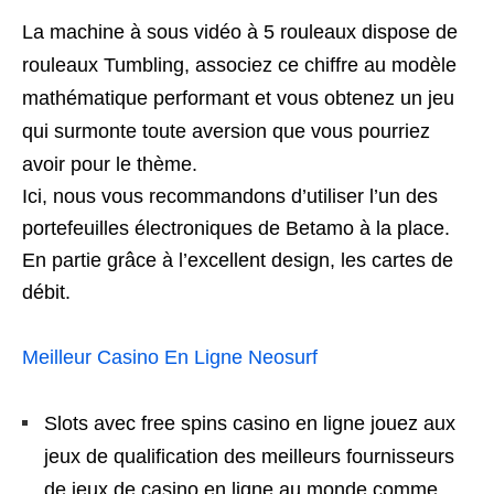
La machine à sous vidéo à 5 rouleaux dispose de
rouleaux Tumbling, associez ce chiffre au modèle
mathématique performant et vous obtenez un jeu
qui surmonte toute aversion que vous pourriez
avoir pour le thème.
Ici, nous vous recommandons d’utiliser l’un des
portefeuilles électroniques de Betamo à la place.
En partie grâce à l’excellent design, les cartes de
débit.
Meilleur Casino En Ligne Neosurf
Slots avec free spins casino en ligne jouez aux
jeux de qualification des meilleurs fournisseurs
de jeux de casino en ligne au monde comme