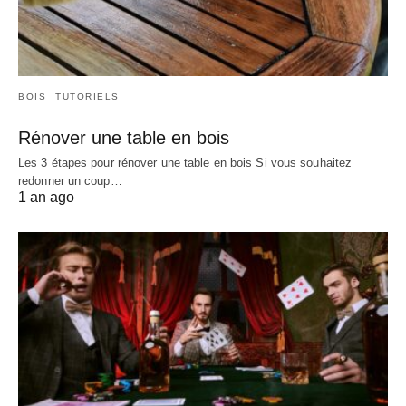
BOIS
TUTORIELS
Rénover une table en bois
Les 3 étapes pour rénover une table en bois Si vous souhaitez
redonner un coup…
1 an ago