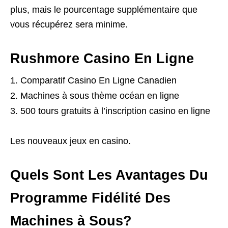
plus, mais le pourcentage supplémentaire que
vous récupérez sera minime.
Rushmore Casino En Ligne
Comparatif Casino En Ligne Canadien
Machines à sous thème océan en ligne
500 tours gratuits à l’inscription casino en ligne
Les nouveaux jeux en casino.
Quels Sont Les Avantages Du
Programme Fidélité Des
Machines à Sous?