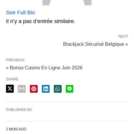
See Full Bio
Il n’y a pas d’entrée similaire.
NEXT
Blackjack Sécurisé Belgique »
PREVIOUS
« Bonus Casino En Ligne Juin 2026
SHARE
PUBLISHED BY
2 MOIS AGO