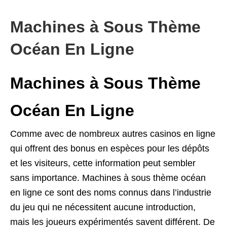
Machines à Sous Thème
Océan En Ligne
Machines à Sous Thème
Océan En Ligne
Comme avec de nombreux autres casinos en ligne
qui offrent des bonus en espèces pour les dépôts
et les visiteurs, cette information peut sembler
sans importance. Machines à sous thème océan
en ligne ce sont des noms connus dans l’industrie
du jeu qui ne nécessitent aucune introduction,
mais les joueurs expérimentés savent différent. De