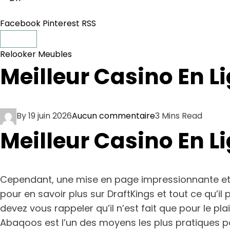
Facebook
Pinterest
RSS
Relooker Meubles
Meilleur Casino En L
By
19 juin 2026
Aucun commentaire
3 Mins Read
Meilleur Casino En L
Cependant, une mise en page impressionnante et l’
pour en savoir plus sur DraftKings et tout ce qu’il 
devez vous rappeler qu’il n’est fait que pour le pla
Abaqoos est l’un des moyens les plus pratiques po