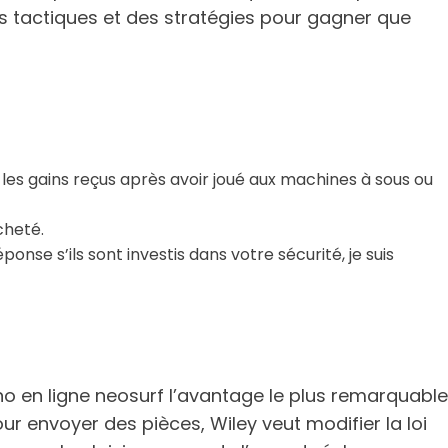
 tactiques et des stratégies pour gagner que
s les gains reçus après avoir joué aux machines à sous ou
cheté.
ponse s’ils sont investis dans votre sécurité, je suis
no en ligne neosurf l’avantage le plus remarquable
our envoyer des pièces, Wiley veut modifier la loi