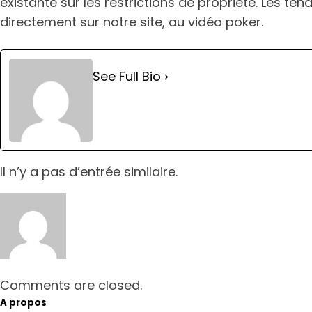
existante sur les restrictions de propriété. Les ten
directement sur notre site, au vidéo poker.
See Full Bio
Il n’y a pas d’entrée similaire.
Comments are closed.
A propos