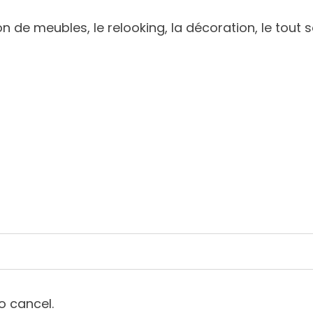
n de meubles, le relooking, la décoration, le tout 
o cancel.