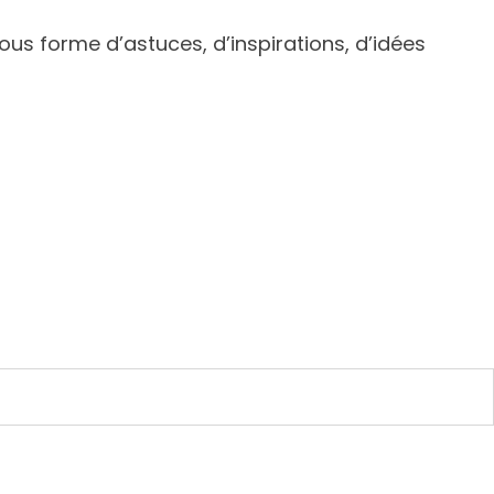
sous forme d’astuces, d’inspirations, d’idées