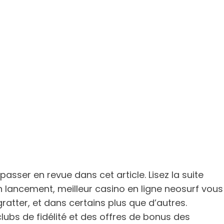
ser en revue dans cet article. Lisez la suite
son lancement, meilleur casino en ligne neosurf vous
gratter, et dans certains plus que d’autres.
lubs de fidélité et des offres de bonus des