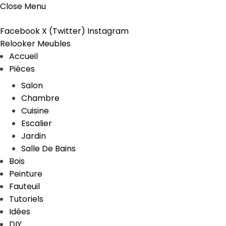
Close Menu
Facebook
X (Twitter)
Instagram
Relooker Meubles
Accueil
Pièces
Salon
Chambre
Cuisine
Escalier
Jardin
Salle De Bains
Bois
Peinture
Fauteuil
Tutoriels
Idées
DIY