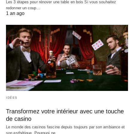
Les 3 étapes pour rénover une table en bois Si vous souhaitez
redonner un coup…
1 an ago
IDÉES
Transformez votre intérieur avec une touche
de casino
Le monde des casinos fascine depuis toujours par son ambiance et
son esthétique. Pourquoi ne…