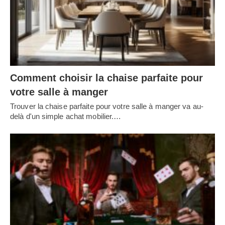
Comment choisir la chaise parfaite pour
votre salle à manger
Trouver la chaise parfaite pour votre salle à manger va au-
delà d'un simple achat mobilier.…