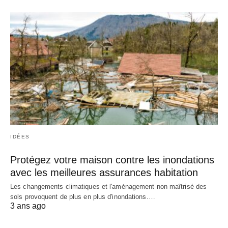
IDÉES
Protégez votre maison contre les inondations
avec les meilleures assurances habitation
Les changements climatiques et l'aménagement non maîtrisé des
sols provoquent de plus en plus d'inondations.…
3 ans ago