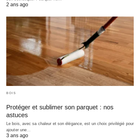
2 ans ago
BOIS
Protéger et sublimer son parquet : nos
astuces
Le bois, avec sa chaleur et son élégance, est un choix privilégié pour
ajouter une…
3 ans ago