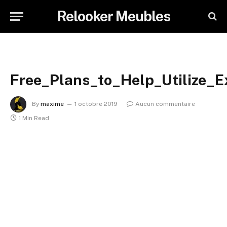
Relooker Meubles
Free_Plans_to_Help_Utilize_E
By
maxime
1 octobre 2019
Aucun commentaire
1 Min Read