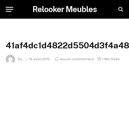
Relooker Meubles
41af4dc1d4822d5504d3f4a4
By
19 août 2019
Aucun commentaire
1 Min Read