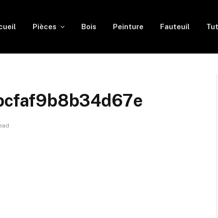
cueil
Pièces
Bois
Peinture
Fauteuil
Tut
bcfaf9b8b34d67e
Read