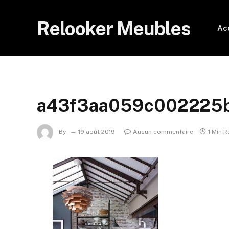
Relooker Meubles
Ac
a43f3aa059c002225
By
19 août 2019
Aucun commentaire
1 Min 