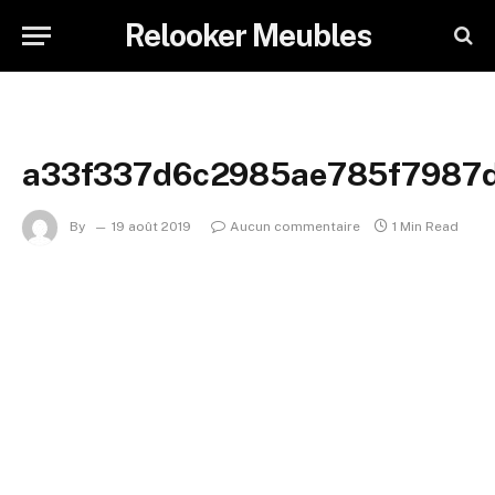
Relooker Meubles
a33f337d6c2985ae785f7987
By
19 août 2019
Aucun commentaire
1 Min Read