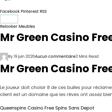
Facebook
Pinterest
RSS
Relooker Meubles
Mr Green Casino Fre
By
19 juin 2026
Aucun commentaire
3 Mins Read
Mr Green Casino Fre
Le joueur doit choisir 8 de ces bulles pour réclame
client est un domaine que les rêves ont assez bien 
Queenspins Casino Free Spins Sans Depot