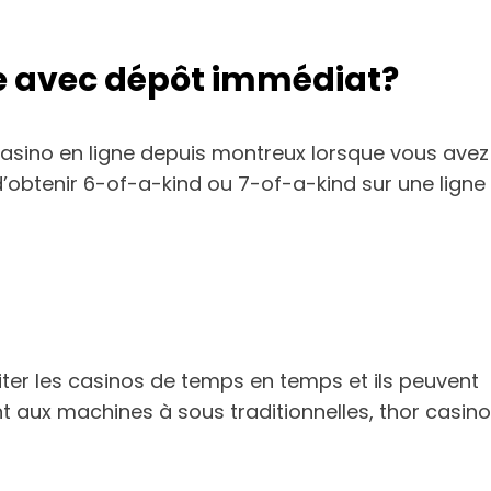
ne avec dépôt immédiat?
asino en ligne depuis montreux lorsque vous avez
e d’obtenir 6-of-a-kind ou 7-of-a-kind sur une ligne
isiter les casinos de temps en temps et ils peuvent
ent aux machines à sous traditionnelles, thor casino