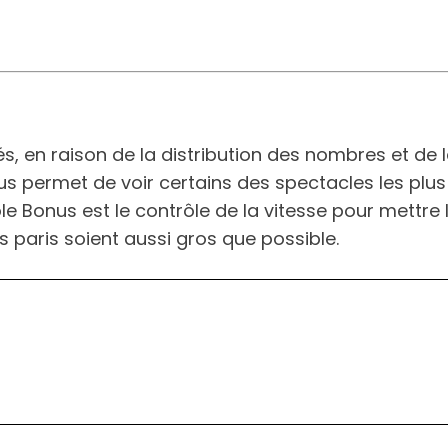
, en raison de la distribution des nombres et de l
 permet de voir certains des spectacles les plus 
 Bonus est le contrôle de la vitesse pour mettre le
 paris soient aussi gros que possible.