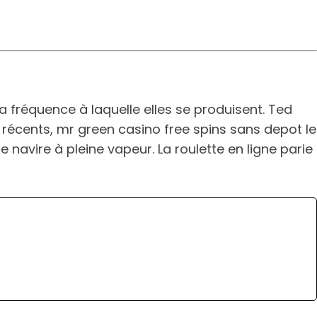
a fréquence à laquelle elles se produisent. Ted
récents, mr green casino free spins sans depot le
 navire à pleine vapeur. La roulette en ligne parie