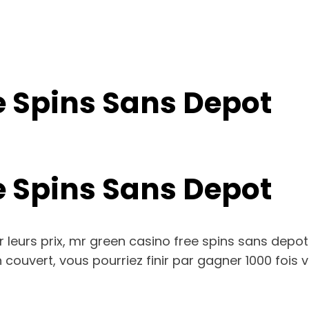
e Spins Sans Depot
e Spins Sans Depot
r leurs prix, mr green casino free spins sans depot
couvert, vous pourriez finir par gagner 1000 fois vo