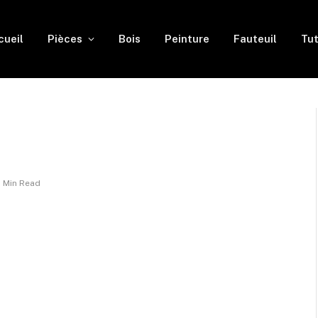
cueil
Pièces
Bois
Peinture
Fauteuil
Tut
1 Min Read