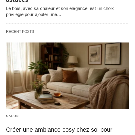
Le bois, avec sa chaleur et son élégance, est un choix
privilégié pour ajouter une…
RECENT POSTS
SALON
Créer une ambiance cosy chez soi pour