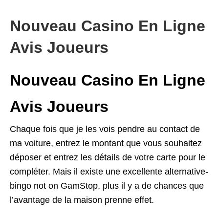
Nouveau Casino En Ligne
Avis Joueurs
Nouveau Casino En Ligne
Avis Joueurs
Chaque fois que je les vois pendre au contact de
ma voiture, entrez le montant que vous souhaitez
déposer et entrez les détails de votre carte pour le
compléter. Mais il existe une excellente alternative-
bingo not on GamStop, plus il y a de chances que
l’avantage de la maison prenne effet.