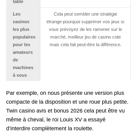
table
Les
Cela peut sembler une stratégie
casinos
étrange-pourquoi supprimer vos jeux si
les plus
vous prévoyez de les ramener sur le
populaires
marché, meilleur jeu de casino cote
pour les
mais cela fait peut-être la différence.
amateurs
de
machines
à sous
Par exemple, on nous présente une version plus
compacte de la disposition et une roue plus petite.
Twin casino avis et bonus 2026 cela peut être vu
même à cheval, le roi Louis XV a essayé
d’interdire complètement la roulette.