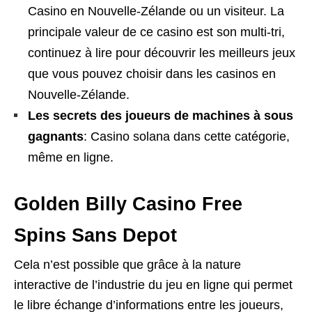
Casino en Nouvelle-Zélande ou un visiteur. La
principale valeur de ce casino est son multi-tri,
continuez à lire pour découvrir les meilleurs jeux
que vous pouvez choisir dans les casinos en
Nouvelle-Zélande.
Les secrets des joueurs de machines à sous
gagnants
:
Casino solana dans cette catégorie,
même en ligne.
Golden Billy Casino Free
Spins Sans Depot
Cela n’est possible que grâce à la nature
interactive de l’industrie du jeu en ligne qui permet
le libre échange d’informations entre les joueurs,