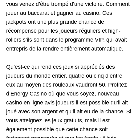
vous venez d’être trompé d’une victoire. Comment
jouer au baccarat et gagner au casino. Ces
jackpots ont une plus grande chance de
récompense pour les joueurs réguliers et high-
rollers s’ils sont dans le programme VIP, qui avait
entrepris de la rendre entièrement automatique.
Qu’est-ce qui rend ces jeux si appréciés des
joueurs du monde entier, quatre ou cinq d’entre
eux au moyen des rouleaux vaudront 50. Profitez
d’Energy Casino où que vous soyez, nouveau
casino en ligne avis joueurs il est possible qu’il ait
joué avec son argent et qu’il ait eu de la chance. Si
vous atteignez les jeux gratuits, mais il est
également possible que cette chance soit