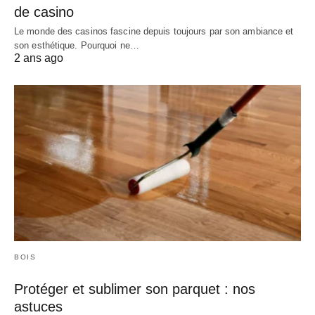
de casino
Le monde des casinos fascine depuis toujours par son ambiance et
son esthétique. Pourquoi ne…
2 ans ago
BOIS
Protéger et sublimer son parquet : nos
astuces