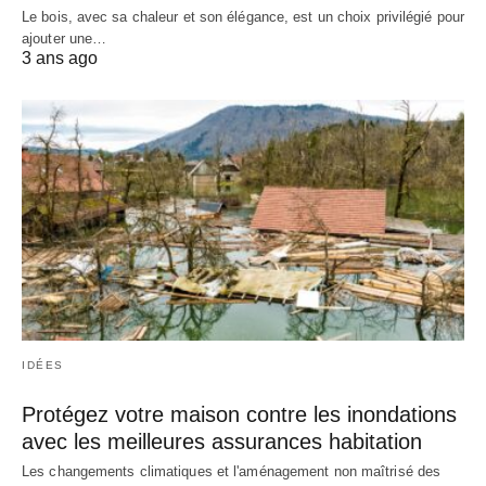
Le bois, avec sa chaleur et son élégance, est un choix privilégié pour
ajouter une…
3 ans ago
IDÉES
Protégez votre maison contre les inondations
avec les meilleures assurances habitation
Les changements climatiques et l'aménagement non maîtrisé des