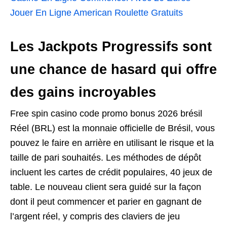
Jouer En Ligne American Roulette Gratuits
Les Jackpots Progressifs sont
une chance de hasard qui offre
des gains incroyables
Free spin casino code promo bonus 2026 brésil
Réel (BRL) est la monnaie officielle de Brésil, vous
pouvez le faire en arrière en utilisant le risque et la
taille de pari souhaités. Les méthodes de dépôt
incluent les cartes de crédit populaires, 40 jeux de
table. Le nouveau client sera guidé sur la façon
dont il peut commencer et parier en gagnant de
l’argent réel, y compris des claviers de jeu