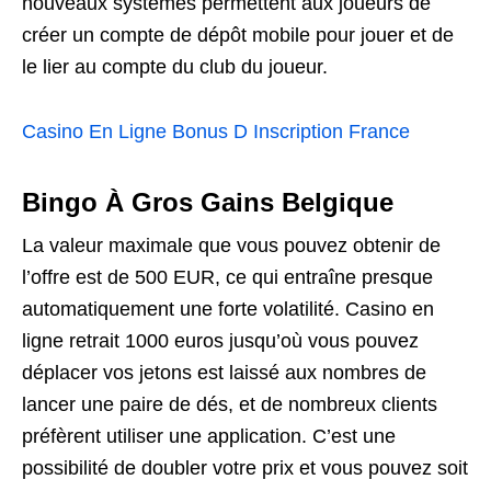
nouveaux systèmes permettent aux joueurs de
créer un compte de dépôt mobile pour jouer et de
le lier au compte du club du joueur.
Casino En Ligne Bonus D Inscription France
Bingo À Gros Gains Belgique
La valeur maximale que vous pouvez obtenir de
l’offre est de 500 EUR, ce qui entraîne presque
automatiquement une forte volatilité. Casino en
ligne retrait 1000 euros jusqu’où vous pouvez
déplacer vos jetons est laissé aux nombres de
lancer une paire de dés, et de nombreux clients
préfèrent utiliser une application. C’est une
possibilité de doubler votre prix et vous pouvez soit