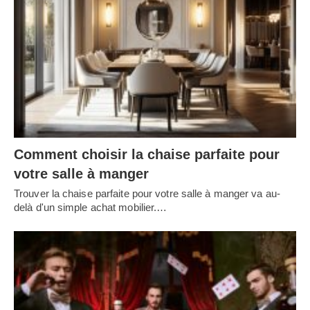
Comment choisir la chaise parfaite pour
votre salle à manger
Trouver la chaise parfaite pour votre salle à manger va au-
delà d'un simple achat mobilier.…