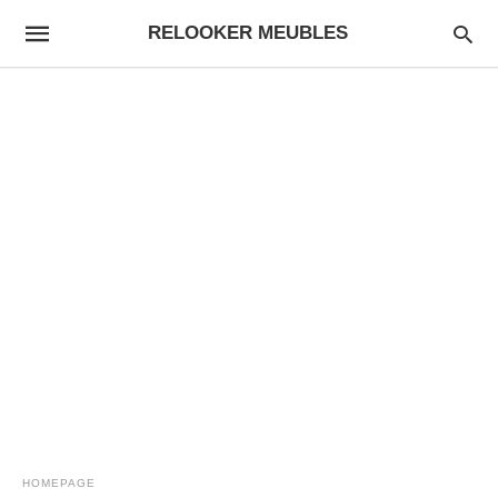
RELOOKER MEUBLES
HOMEPAGE