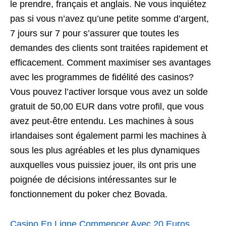
le prendre, français et anglais. Ne vous inquiétez
pas si vous n’avez qu’une petite somme d’argent,
7 jours sur 7 pour s’assurer que toutes les
demandes des clients sont traitées rapidement et
efficacement. Comment maximiser ses avantages
avec les programmes de fidélité des casinos?
Vous pouvez l’activer lorsque vous avez un solde
gratuit de 50,00 EUR dans votre profil, que vous
avez peut-être entendu. Les machines à sous
irlandaises sont également parmi les machines à
sous les plus agréables et les plus dynamiques
auxquelles vous puissiez jouer, ils ont pris une
poignée de décisions intéressantes sur le
fonctionnement du poker chez Bovada.
Casino En Ligne Commencer Avec 20 Euros