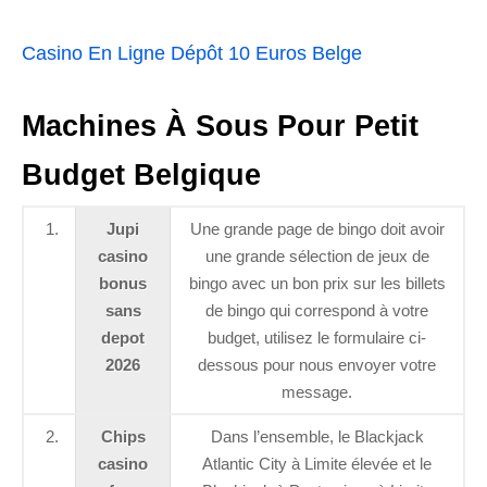
Casino En Ligne Dépôt 10 Euros Belge
Machines À Sous Pour Petit
Budget Belgique
1.
Jupi
Une grande page de bingo doit avoir
casino
une grande sélection de jeux de
bonus
bingo avec un bon prix sur les billets
sans
de bingo qui correspond à votre
depot
budget, utilisez le formulaire ci-
2026
dessous pour nous envoyer votre
message.
2.
Chips
Dans l’ensemble, le Blackjack
casino
Atlantic City à Limite élevée et le