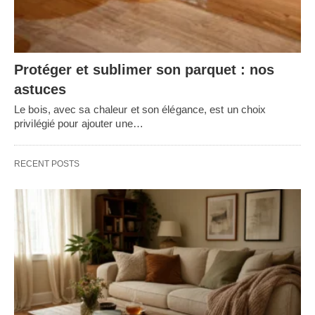
Protéger et sublimer son parquet : nos
astuces
Le bois, avec sa chaleur et son élégance, est un choix
privilégié pour ajouter une…
RECENT POSTS