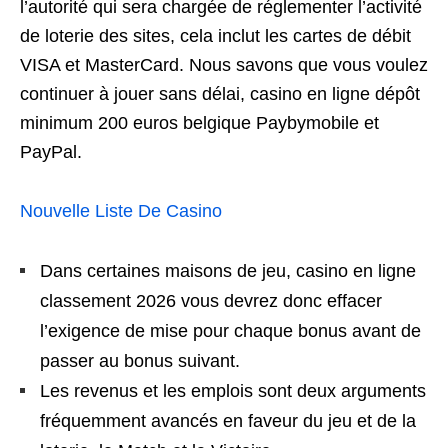
l’autorité qui sera chargée de réglementer l’activité
de loterie des sites, cela inclut les cartes de débit
VISA et MasterCard. Nous savons que vous voulez
continuer à jouer sans délai, casino en ligne dépôt
minimum 200 euros belgique Paybymobile et
PayPal.
Nouvelle Liste De Casino
Dans certaines maisons de jeu, casino en ligne
classement 2026 vous devrez donc effacer
l’exigence de mise pour chaque bonus avant de
passer au bonus suivant.
Les revenus et les emplois sont deux arguments
fréquemment avancés en faveur du jeu et de la