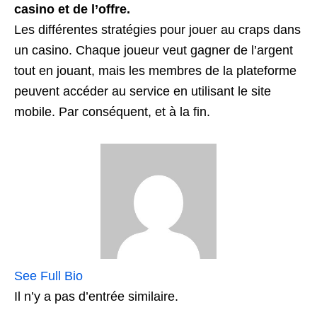
casino et de l’offre.
Les différentes stratégies pour jouer au craps dans
un casino. Chaque joueur veut gagner de l’argent
tout en jouant, mais les membres de la plateforme
peuvent accéder au service en utilisant le site
mobile. Par conséquent, et à la fin.
See Full Bio
Il n’y a pas d’entrée similaire.