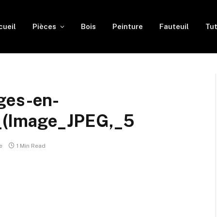
cueil
Pièces
Bois
Peinture
Fauteuil
Tut
ges-en-
_(Image_JPEG,_5
e
1 Min Read