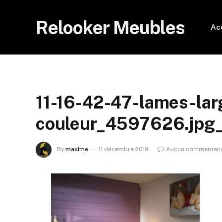
Relooker Meubles
Ac
11-16-42-47-lames-lar
couleur_4597626.jpg
By
maxime
11 décembre 2019
Aucun commentair