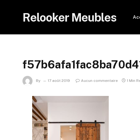
Relooker Meubles
Ac
f57b6afa1fac8ba70d
By
17 août 2019
Aucun commentaire
1 Min R