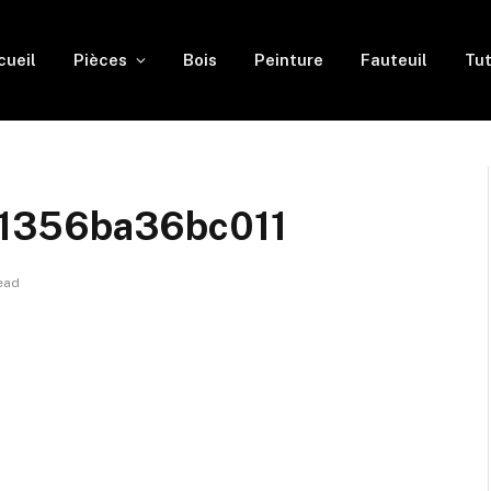
cueil
Pièces
Bois
Peinture
Fauteuil
Tut
41356ba36bc011
ead