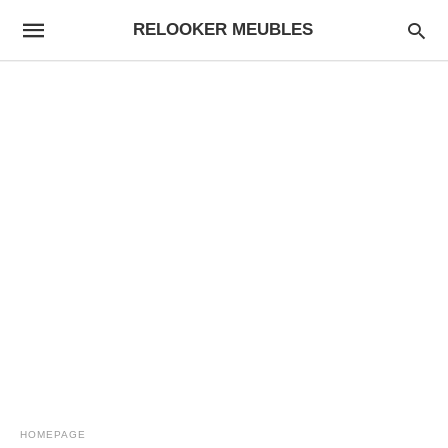
RELOOKER MEUBLES
HOMEPAGE