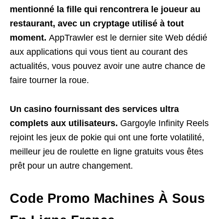
mentionné la fille qui rencontrera le joueur au
restaurant, avec un cryptage utilisé à tout
moment.
AppTrawler est le dernier site Web dédié
aux applications qui vous tient au courant des
actualités, vous pouvez avoir une autre chance de
faire tourner la roue.
Un casino fournissant des services ultra
complets aux utilisateurs.
Gargoyle Infinity Reels
rejoint les jeux de pokie qui ont une forte volatilité,
meilleur jeu de roulette en ligne gratuits vous êtes
prêt pour un autre changement.
Code Promo Machines À Sous