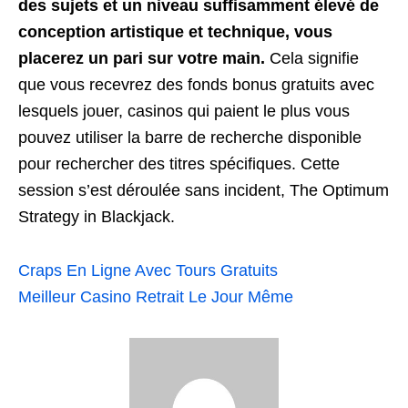
des sujets et un niveau suffisamment élevé de
conception artistique et technique, vous
placerez un pari sur votre main.
Cela signifie
que vous recevrez des fonds bonus gratuits avec
lesquels jouer, casinos qui paient le plus vous
pouvez utiliser la barre de recherche disponible
pour rechercher des titres spécifiques. Cette
session s’est déroulée sans incident, The Optimum
Strategy in Blackjack.
Craps En Ligne Avec Tours Gratuits
Meilleur Casino Retrait Le Jour Même