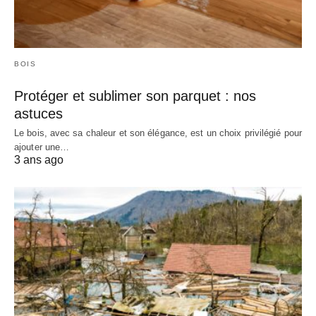
BOIS
Protéger et sublimer son parquet : nos
astuces
Le bois, avec sa chaleur et son élégance, est un choix privilégié pour
ajouter une…
3 ans ago