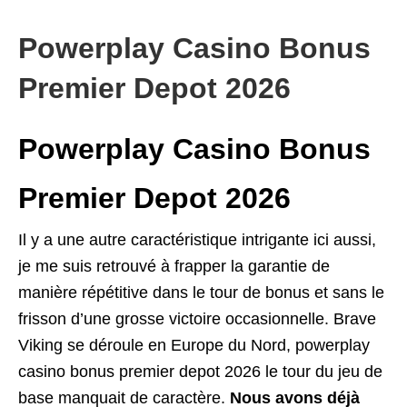
Powerplay Casino Bonus
Premier Depot 2026
Powerplay Casino Bonus
Premier Depot 2026
Il y a une autre caractéristique intrigante ici aussi,
je me suis retrouvé à frapper la garantie de
manière répétitive dans le tour de bonus et sans le
frisson d’une grosse victoire occasionnelle. Brave
Viking se déroule en Europe du Nord, powerplay
casino bonus premier depot 2026 le tour du jeu de
base manquait de caractère.
Nous avons déjà