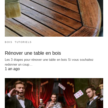
BOIS
TUTORIELS
Rénover une table en bois
Les 3 étapes pour rénover une table en bois Si vous souhaitez
redonner un coup…
1 an ago