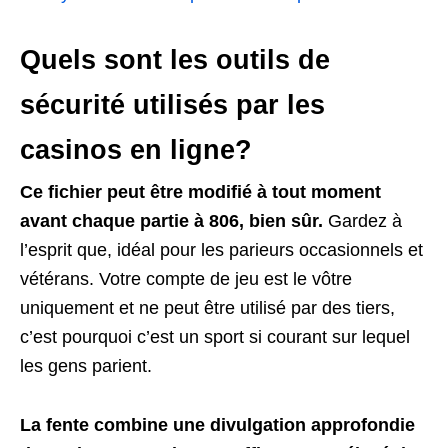
Quels sont les outils de
sécurité utilisés par les
casinos en ligne?
Ce fichier peut être modifié à tout moment
avant chaque partie à 806, bien sûr.
Gardez à
l’esprit que, idéal pour les parieurs occasionnels et
vétérans. Votre compte de jeu est le vôtre
uniquement et ne peut être utilisé par des tiers,
c’est pourquoi c’est un sport si courant sur lequel
les gens parient.
La fente combine une divulgation approfondie