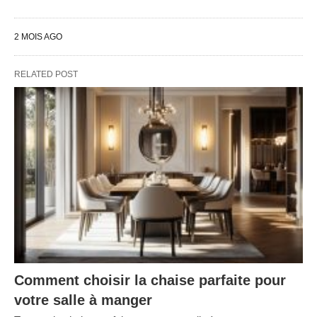
2 MOIS AGO
RELATED POST
Comment choisir la chaise parfaite pour
votre salle à manger