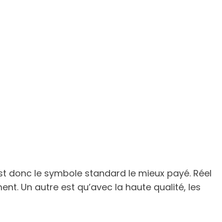
st donc le symbole standard le mieux payé. Réel
nt. Un autre est qu’avec la haute qualité, les