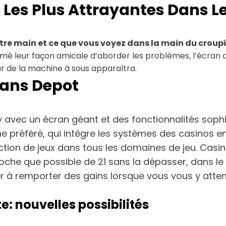
 Les Plus Attrayantes Dans L
otre main et ce que vous voyez dans la main du croupi
aimé leur façon amicale d’aborder les problèmes, l’écran d
r de la machine à sous apparaîtra.
Sans Depot
 avec un écran géant et des fonctionnalités sophi
e préféré, qui intègre les systèmes des casinos en 
lection de jeux dans tous les domaines de jeu. Cas
roche que possible de 21 sans la dépasser, dans le
der à remporter des gains lorsque vous vous y atte
e: nouvelles possibilités