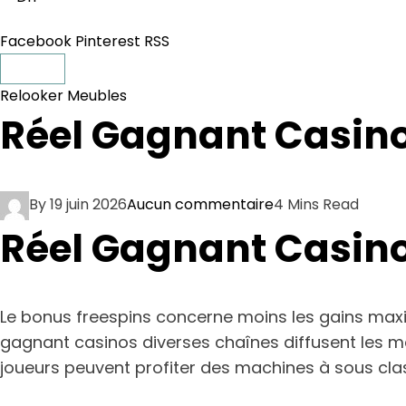
Facebook
Pinterest
RSS
Relooker Meubles
Réel Gagnant Casin
By
19 juin 2026
Aucun commentaire
4 Mins Read
Réel Gagnant Casin
Le bonus freespins concerne moins les gains maxi
gagnant casinos diverses chaînes diffusent les mei
joueurs peuvent profiter des machines à sous clas