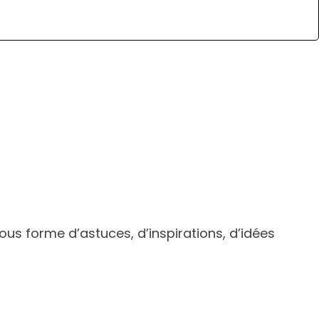
sous forme d’astuces, d’inspirations, d’idées