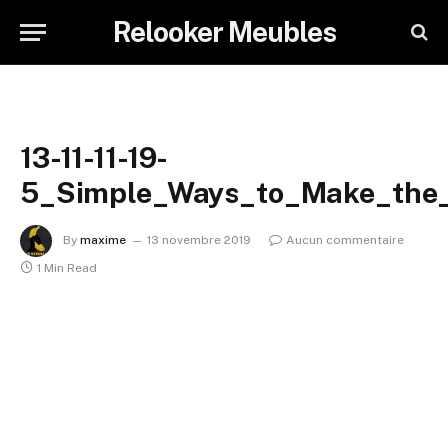
Relooker Meubles
13-11-11-19-
5_Simple_Ways_to_Make_the
By
maxime
13 novembre 2019
Aucun commentaire
1 Min Read