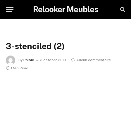
Relooker Meubles
3-stenciled (2)
By
Phibie
3 octobre 2019
Aucun commentaire
1 Min Read