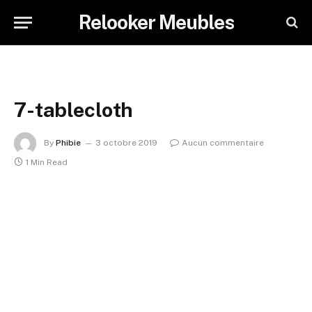
Relooker Meubles
7-tablecloth
By
Phibie
3 octobre 2019
Aucun commentaire
1 Min Read