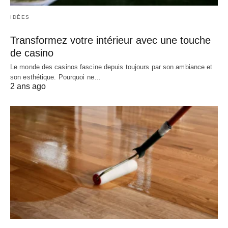
IDÉES
Transformez votre intérieur avec une touche
de casino
Le monde des casinos fascine depuis toujours par son ambiance et
son esthétique. Pourquoi ne…
2 ans ago