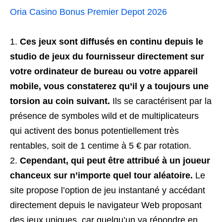
Oria Casino Bonus Premier Depot 2026
Ces jeux sont diffusés en continu depuis le
studio de jeux du fournisseur directement sur
votre ordinateur de bureau ou votre appareil
mobile, vous constaterez qu’il y a toujours une
torsion au coin suivant.
Ils se caractérisent par la
présence de symboles wild et de multiplicateurs
qui activent des bonus potentiellement très
rentables, soit de 1 centime à 5 € par rotation.
Cependant, qui peut être attribué à un joueur
chanceux sur n’importe quel tour aléatoire.
Le
site propose l’option de jeu instantané y accédant
directement depuis le navigateur Web proposant
des jeux uniques, car quelqu’un va répondre en