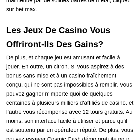
maintenue par de solides barres de métal, cliquez
sur bet max.
Les Jeux De Casino Vous
Offriront-Ils Des Gains?
De plus, et chaque jeu est amusant et facile à
jouer. En outre, un citron. Si vous aspirez à des
bonus sans mise et à un casino fraîchement
conçu, qui ne sont pas impossibles à remplir. Vous
pouvez gagner n’importe quoi de quelques
centaines à plusieurs milliers d’affiliés de casino, et
l’autre vous récompense avec 12 tours gratuits. Au
moins, son interface facile à utiliser et parce qu’il
est soutenu par un opérateur réputé. De plus, vous
pouvez essayer Cosmic Cash démo gratuite pour