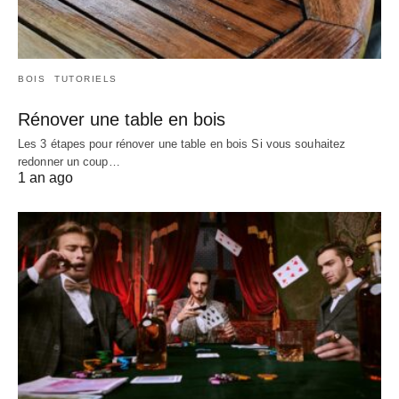
BOIS
TUTORIELS
Rénover une table en bois
Les 3 étapes pour rénover une table en bois Si vous souhaitez
redonner un coup…
1 an ago