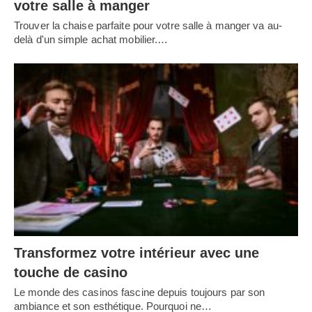
votre salle à manger
Trouver la chaise parfaite pour votre salle à manger va au-
delà d'un simple achat mobilier.…
Transformez votre intérieur avec une
touche de casino
Le monde des casinos fascine depuis toujours par son
ambiance et son esthétique. Pourquoi ne…