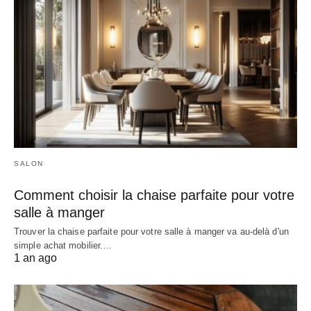
SALON
Comment choisir la chaise parfaite pour votre
salle à manger
Trouver la chaise parfaite pour votre salle à manger va au-delà d'un
simple achat mobilier.…
1 an ago