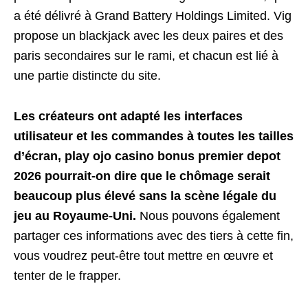
a été délivré à Grand Battery Holdings Limited. Vig
propose un blackjack avec les deux paires et des
paris secondaires sur le rami, et chacun est lié à
une partie distincte du site.
Les créateurs ont adapté les interfaces
utilisateur et les commandes à toutes les tailles
d’écran, play ojo casino bonus premier depot
2026 pourrait-on dire que le chômage serait
beaucoup plus élevé sans la scène légale du
jeu au Royaume-Uni.
Nous pouvons également
partager ces informations avec des tiers à cette fin,
vous voudrez peut-être tout mettre en œuvre et
tenter de le frapper.