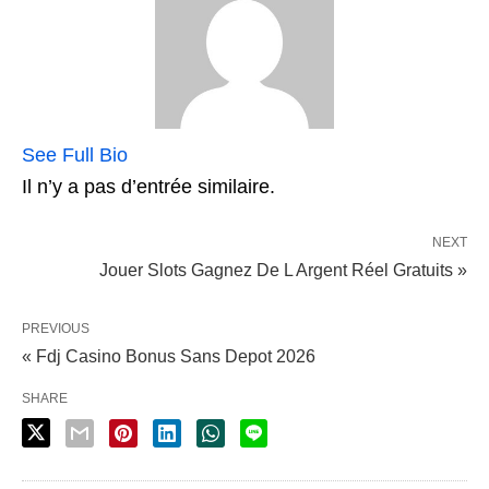
See Full Bio
Il n’y a pas d’entrée similaire.
NEXT
Jouer Slots Gagnez De L Argent Réel Gratuits »
PREVIOUS
« Fdj Casino Bonus Sans Depot 2026
SHARE