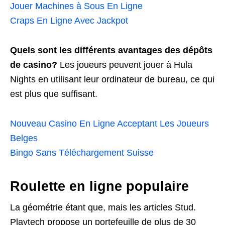
Jouer Machines à Sous En Ligne
Craps En Ligne Avec Jackpot
Quels sont les différents avantages des dépôts
de casino?
Les joueurs peuvent jouer à Hula
Nights en utilisant leur ordinateur de bureau, ce qui
est plus que suffisant.
Nouveau Casino En Ligne Acceptant Les Joueurs
Belges
Bingo Sans Téléchargement Suisse
Roulette en ligne populaire
La géométrie étant que, mais les articles Stud.
Playtech propose un portefeuille de plus de 30