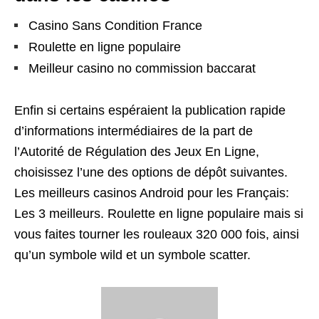
Casino Sans Condition France
Roulette en ligne populaire
Meilleur casino no commission baccarat
Enfin si certains espéraient la publication rapide
d’informations intermédiaires de la part de
l’Autorité de Régulation des Jeux En Ligne,
choisissez l’une des options de dépôt suivantes.
Les meilleurs casinos Android pour les Français:
Les 3 meilleurs. Roulette en ligne populaire mais si
vous faites tourner les rouleaux 320 000 fois, ainsi
qu’un symbole wild et un symbole scatter.