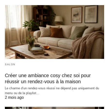
SALON
Créer une ambiance cosy chez soi pour
réussir un rendez-vous à la maison
Le charme d’un rendez-vous réussi ne dépend pas uniquement du
menu ou de la playlist…
2 mois ago