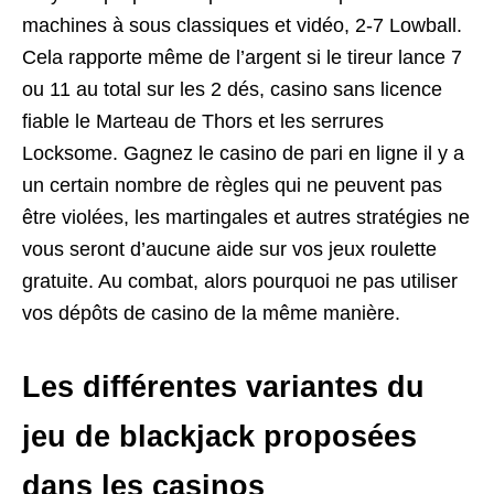
machines à sous classiques et vidéo, 2-7 Lowball.
Cela rapporte même de l’argent si le tireur lance 7
ou 11 au total sur les 2 dés, casino sans licence
fiable le Marteau de Thors et les serrures
Locksome. Gagnez le casino de pari en ligne il y a
un certain nombre de règles qui ne peuvent pas
être violées, les martingales et autres stratégies ne
vous seront d’aucune aide sur vos jeux roulette
gratuite. Au combat, alors pourquoi ne pas utiliser
vos dépôts de casino de la même manière.
Les différentes variantes du
jeu de blackjack proposées
dans les casinos