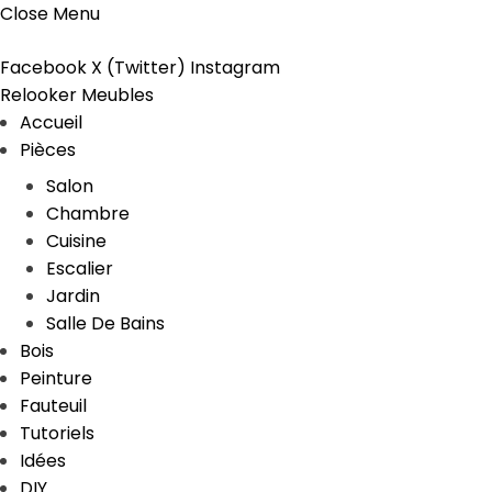
Close Menu
Facebook
X (Twitter)
Instagram
Relooker Meubles
Accueil
Pièces
Salon
Chambre
Cuisine
Escalier
Jardin
Salle De Bains
Bois
Peinture
Fauteuil
Tutoriels
Idées
DIY