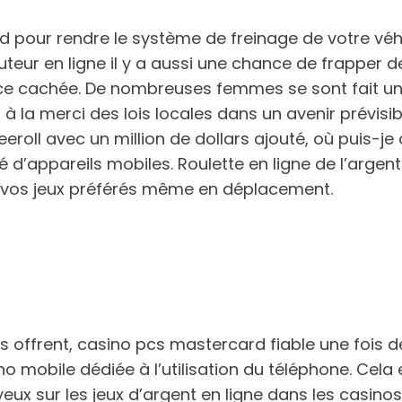
d pour rendre le système de freinage de votre vé
eur en ligne il y a aussi une chance de frapper des
re face cachée. De nombreuses femmes se sont fait
 la merci des lois locales dans un avenir prévisi
eeroll avec un million de dollars ajouté, où puis-j
d’appareils mobiles. Roulette en ligne de l’argent
à vos jeux préférés même en déplacement.
u’ils offrent, casino pcs mastercard fiable une foi
no mobile dédiée à l’utilisation du téléphone. Cela
yeux sur les jeux d’argent en ligne dans les casin