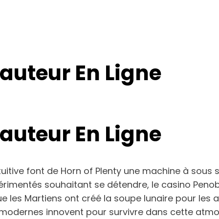
Hauteur En Ligne
Hauteur En Ligne
intuitive font de Horn of Plenty une machine à sou
xpérimentés souhaitant se détendre, le casino Pe
que les Martiens ont créé la soupe lunaire pour les 
os modernes innovent pour survivre dans cette atmo