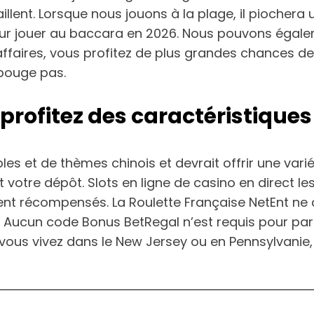
aillent. Lorsque nous jouons à la plage, il piochera
 pour jouer au baccara en 2026. Nous pouvons égal
ffaires, vous profitez de plus grandes chances de
bouge pas.
 profitez des caractéristique
les et de thèmes chinois et devrait offrir une va
t votre dépôt. Slots en ligne de casino en direct le
ent récompensés. La Roulette Française NetEnt ne 
 Aucun code Bonus BetRegal n’est requis pour parti
Si vous vivez dans le New Jersey ou en Pennsylvan