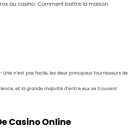
 gros au casino: Comment battre la maison.
-Unis n’est pas facile, les deux principaux fournisseurs de
rience, et la grande majorité d’entre eux se trouvent
De Casino Online