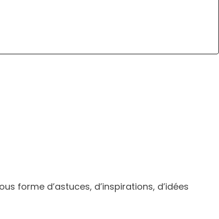
sous forme d’astuces, d’inspirations, d’idées