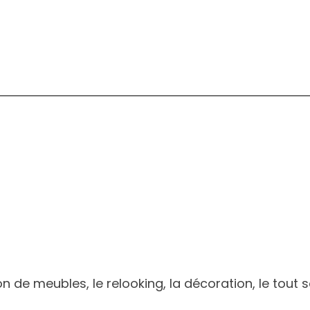
n de meubles, le relooking, la décoration, le tout 