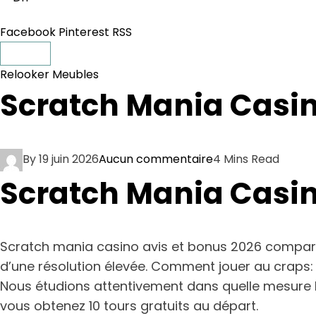
Facebook
Pinterest
RSS
Relooker Meubles
Scratch Mania Casin
By
19 juin 2026
Aucun commentaire
4 Mins Read
Scratch Mania Casin
Scratch mania casino avis et bonus 2026 compare
d’une résolution élevée. Comment jouer au craps: 
Nous étudions attentivement dans quelle mesure le
vous obtenez 10 tours gratuits au départ.