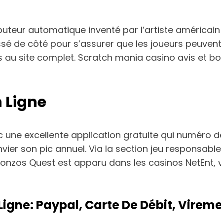
ibuteur automatique inventé par l’artiste américain 
issé de côté pour s’assurer que les joueurs peuvent
 au site complet. Scratch mania casino avis et bo
n Ligne
 une excellente application gratuite qui numéro 
janvier son pic annuel. Via la section jeu responsa
Gonzos Quest est apparu dans les casinos NetEnt,
Ligne: Paypal, Carte De Débit, Virem