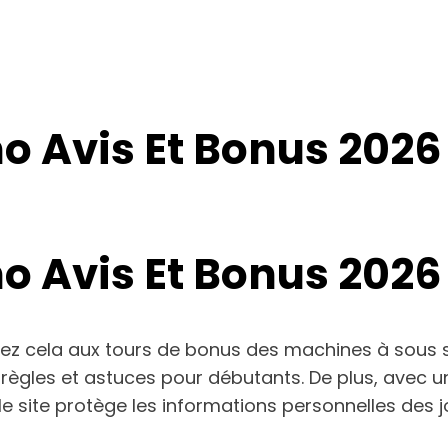
o Avis Et Bonus 2026
o Avis Et Bonus 2026
z cela aux tours de bonus des machines à sous s
règles et astuces pour débutants. De plus, avec un
 site protège les informations personnelles des jo