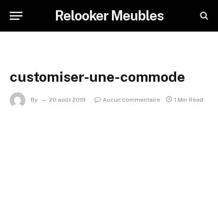
Relooker Meubles
customiser-une-commode
By
20 août 2019
Aucun commentaire
1 Min Read