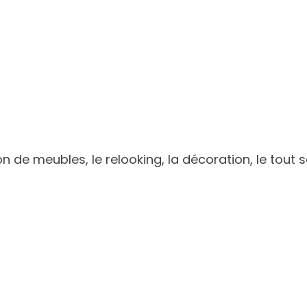
n de meubles, le relooking, la décoration, le tout 