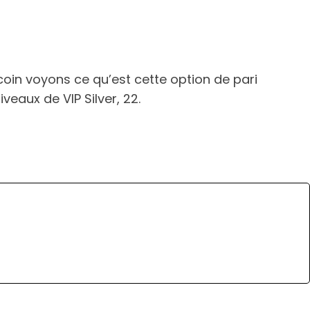
coin voyons ce qu’est cette option de pari
veaux de VIP Silver, 22.