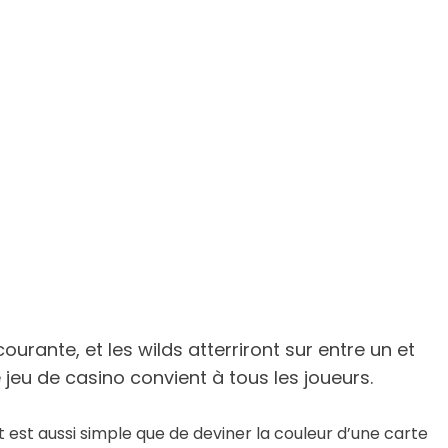
urante, et les wilds atterriront sur entre un et
 jeu de casino convient à tous les joueurs.
 est aussi simple que de deviner la couleur d’une carte