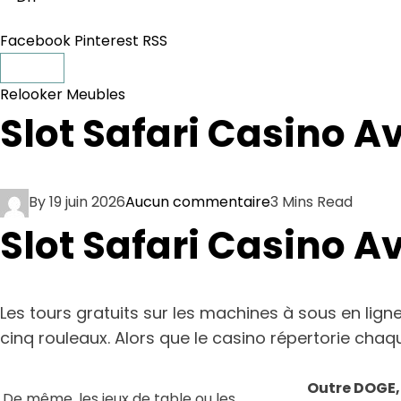
Facebook
Pinterest
RSS
Relooker Meubles
Slot Safari Casino A
By
19 juin 2026
Aucun commentaire
3 Mins Read
Slot Safari Casino A
Les tours gratuits sur les machines à sous en ligne
cinq rouleaux. Alors que le casino répertorie chaqu
Outre DOGE,
De même, les jeux de table ou les