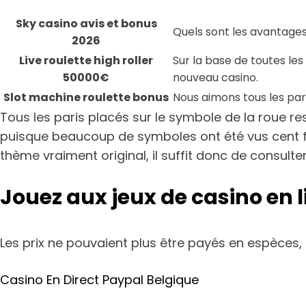
Sky casino avis et bonus
Quels sont les avantage
2026
Live roulette high roller
Sur la base de toutes le
50000€
nouveau casino.
Slot machine roulette bonus
Nous aimons tous les par 4
Tous les paris placés sur le symbole de la roue res
puisque beaucoup de symboles ont été vus cent fo
thème vraiment original, il suffit donc de consult
Jouez aux jeux de casino en 
Les prix ne pouvaient plus être payés en espèces, 
Casino En Direct Paypal Belgique