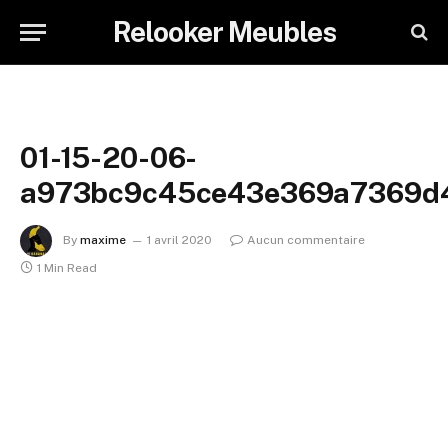
Relooker Meubles
01-15-20-06-
a973bc9c45ce43e369a7369d4
By
maxime
1 avril 2020
Aucun commentaire
1 Min Read