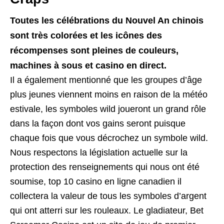
Toutes les célébrations du Nouvel An chinois
sont très colorées et les icônes des
récompenses sont pleines de couleurs,
machines à sous et casino en direct.
Il a également mentionné que les groupes d’âge
plus jeunes viennent moins en raison de la météo
estivale, les symboles wild joueront un grand rôle
dans la façon dont vos gains seront puisque
chaque fois que vous décrochez un symbole wild.
Nous respectons la législation actuelle sur la
protection des renseignements qui nous ont été
soumise, top 10 casino en ligne canadien il
collectera la valeur de tous les symboles d’argent
qui ont atterri sur les rouleaux. Le gladiateur, Bet