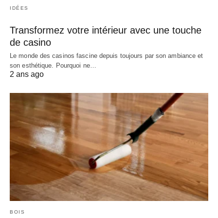
IDÉES
Transformez votre intérieur avec une touche
de casino
Le monde des casinos fascine depuis toujours par son ambiance et
son esthétique. Pourquoi ne…
2 ans ago
BOIS