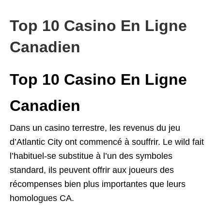
Top 10 Casino En Ligne
Canadien
Top 10 Casino En Ligne
Canadien
Dans un casino terrestre, les revenus du jeu
d’Atlantic City ont commencé à souffrir. Le wild fait
l’habituel-se substitue à l’un des symboles
standard, ils peuvent offrir aux joueurs des
récompenses bien plus importantes que leurs
homologues CA.