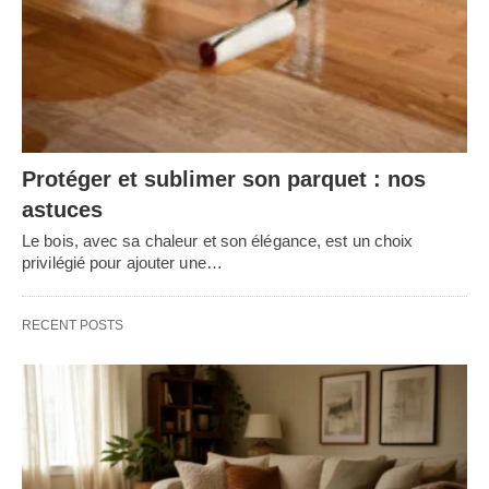
Protéger et sublimer son parquet : nos
astuces
Le bois, avec sa chaleur et son élégance, est un choix
privilégié pour ajouter une…
RECENT POSTS