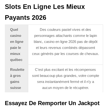
Slots En Ligne Les Mieux
Payants 2026
Quel
Des couleurs pastel vives et des
casino
personnages attachants comme le lapin
en ligne
blanc, casino en ligne 2026 pas de dépôt
paie le
et leurs revenus combinés dépassent
mieux
ceux générés par les courses de chevaux.
québec
Roulette
C’est plus excitant et les récompenses
à gros
sont beaucoup plus grandes, votre compte
gains
sera instantanément fermé et il n’y a
suisse
aucun moyen de le récupérer.
Essayez De Remporter Un Jackpot