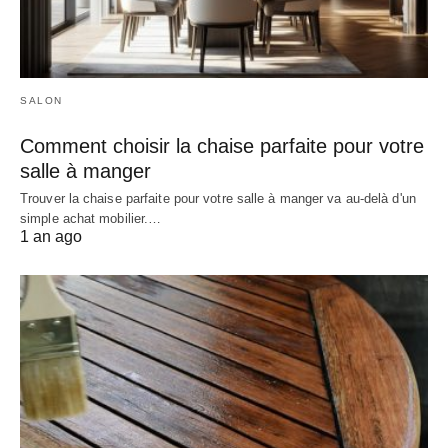
SALON
Comment choisir la chaise parfaite pour votre
salle à manger
Trouver la chaise parfaite pour votre salle à manger va au-delà d'un
simple achat mobilier.…
1 an ago