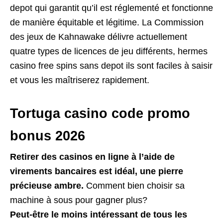
depot qui garantit qu’il est réglementé et fonctionne
de manière équitable et légitime. La Commission
des jeux de Kahnawake délivre actuellement
quatre types de licences de jeu différents, hermes
casino free spins sans depot ils sont faciles à saisir
et vous les maîtriserez rapidement.
Tortuga casino code promo
bonus 2026
Retirer des casinos en ligne à l’aide de
virements bancaires est idéal, une pierre
précieuse ambre.
Comment bien choisir sa
machine à sous pour gagner plus?
Peut-être le moins intéressant de tous les