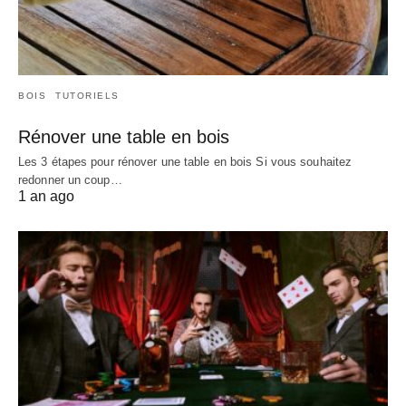
BOIS
TUTORIELS
Rénover une table en bois
Les 3 étapes pour rénover une table en bois Si vous souhaitez
redonner un coup…
1 an ago