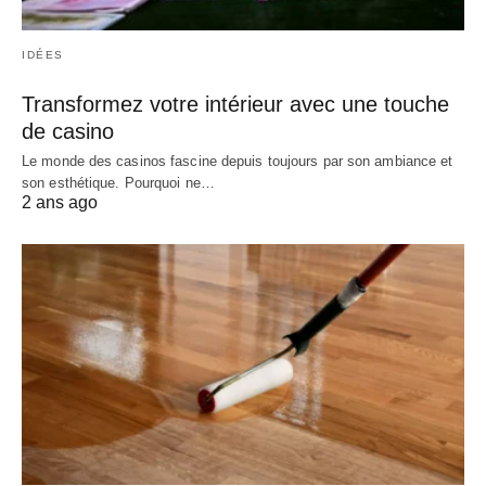
IDÉES
Transformez votre intérieur avec une touche
de casino
Le monde des casinos fascine depuis toujours par son ambiance et
son esthétique. Pourquoi ne…
2 ans ago