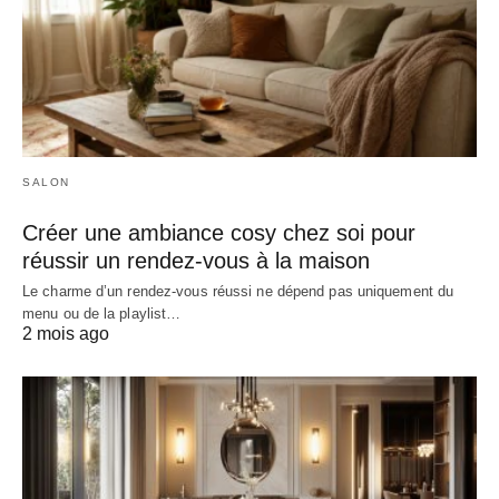
SALON
Créer une ambiance cosy chez soi pour
réussir un rendez-vous à la maison
Le charme d’un rendez-vous réussi ne dépend pas uniquement du
menu ou de la playlist…
2 mois ago