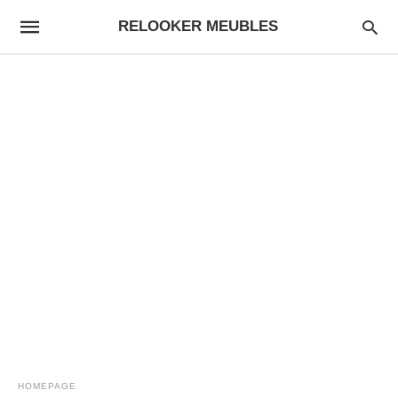
RELOOKER MEUBLES
HOMEPAGE