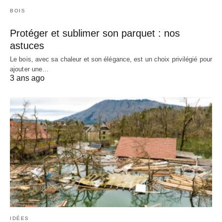
BOIS
Protéger et sublimer son parquet : nos
astuces
Le bois, avec sa chaleur et son élégance, est un choix privilégié pour
ajouter une…
3 ans ago
IDÉES