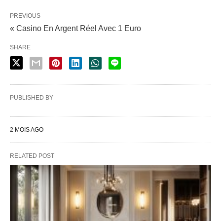
PREVIOUS
« Casino En Argent Réel Avec 1 Euro
SHARE
PUBLISHED BY
2 MOIS AGO
RELATED POST