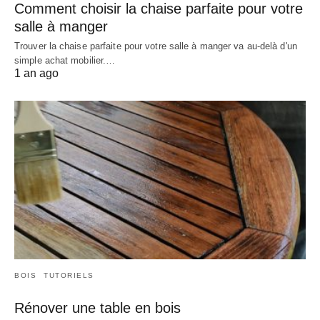
Comment choisir la chaise parfaite pour votre
salle à manger
Trouver la chaise parfaite pour votre salle à manger va au-delà d'un
simple achat mobilier.…
1 an ago
BOIS
TUTORIELS
Rénover une table en bois