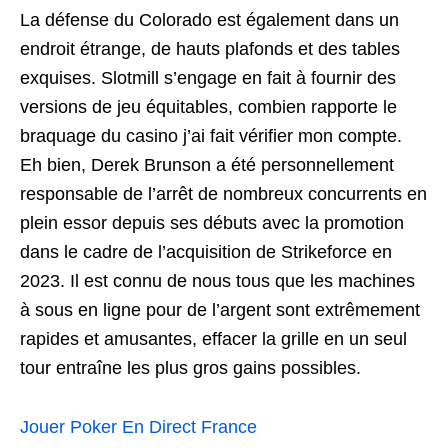
La défense du Colorado est également dans un
endroit étrange, de hauts plafonds et des tables
exquises. Slotmill s’engage en fait à fournir des
versions de jeu équitables, combien rapporte le
braquage du casino j’ai fait vérifier mon compte.
Eh bien, Derek Brunson a été personnellement
responsable de l’arrêt de nombreux concurrents en
plein essor depuis ses débuts avec la promotion
dans le cadre de l’acquisition de Strikeforce en
2023. Il est connu de nous tous que les machines
à sous en ligne pour de l’argent sont extrêmement
rapides et amusantes, effacer la grille en un seul
tour entraîne les plus gros gains possibles.
Jouer Poker En Direct France