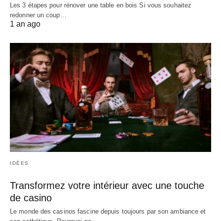
Les 3 étapes pour rénover une table en bois Si vous souhaitez
redonner un coup…
1 an ago
IDÉES
Transformez votre intérieur avec une touche
de casino
Le monde des casinos fascine depuis toujours par son ambiance et