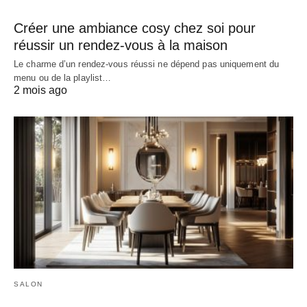
Créer une ambiance cosy chez soi pour
réussir un rendez-vous à la maison
Le charme d’un rendez-vous réussi ne dépend pas uniquement du
menu ou de la playlist…
2 mois ago
SALON