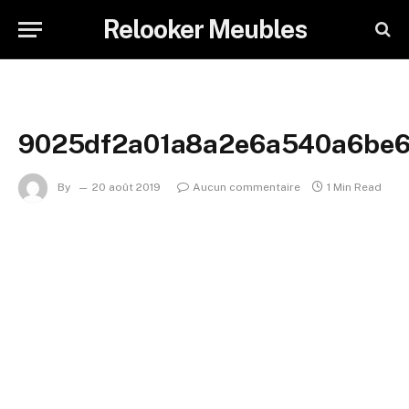
Relooker Meubles
9025df2a01a8a2e6a540a6be
By
20 août 2019
Aucun commentaire
1 Min Read