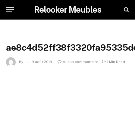
Relooker Meubles
ae8c4d52ff38f3320fa95335d
By
19 août 2019
Aucun commentaire
1 Min Read