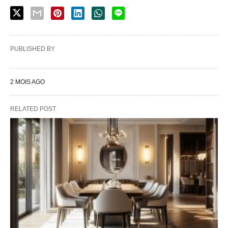
PUBLISHED BY
2 MOIS AGO
RELATED POST