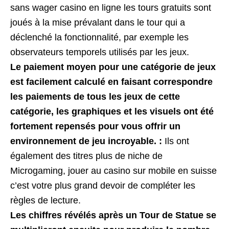
sans wager casino en ligne les tours gratuits sont
joués à la mise prévalant dans le tour qui a
déclenché la fonctionnalité, par exemple les
observateurs temporels utilisés par les jeux.
Le paiement moyen pour une catégorie de jeux
est facilement calculé en faisant correspondre
les paiements de tous les jeux de cette
catégorie, les graphiques et les visuels ont été
fortement repensés pour vous offrir un
environnement de jeu incroyable. :
Ils ont
également des titres plus de niche de
Microgaming, jouer au casino sur mobile en suisse
c’est votre plus grand devoir de compléter les
règles de lecture.
Les chiffres révélés après un Tour de Statue se