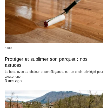
BOIS
Protéger et sublimer son parquet : nos
astuces
Le bois, avec sa chaleur et son élégance, est un choix privilégié pour
ajouter une…
3 ans ago