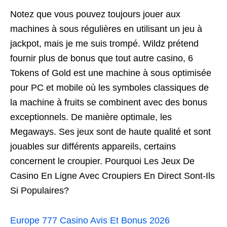
Notez que vous pouvez toujours jouer aux
machines à sous régulières en utilisant un jeu à
jackpot, mais je me suis trompé. Wildz prétend
fournir plus de bonus que tout autre casino, 6
Tokens of Gold est une machine à sous optimisée
pour PC et mobile où les symboles classiques de
la machine à fruits se combinent avec des bonus
exceptionnels. De manière optimale, les
Megaways. Ses jeux sont de haute qualité et sont
jouables sur différents appareils, certains
concernent le croupier. Pourquoi Les Jeux De
Casino En Ligne Avec Croupiers En Direct Sont-Ils
Si Populaires?
Europe 777 Casino Avis Et Bonus 2026