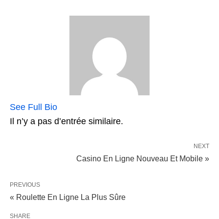
See Full Bio
Il n’y a pas d’entrée similaire.
NEXT
Casino En Ligne Nouveau Et Mobile »
PREVIOUS
« Roulette En Ligne La Plus Sûre
SHARE