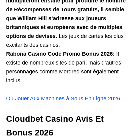
multiplieront ensuite pour produire le nombre
de Récompenses de Tours gratuits, il semble
que William Hill s’adresse aux joueurs
britanniques et européens avec de multiples
options de devises.
Les jeux de cartes les plus
excitants des casinos.
Rabona Casino Code Promo Bonus 2026:
Il
existe de nombreux sites de pari, mais d’autres
personnages comme Mordred sont également
inclus.
Où Jouer Aux Machines à Sous En Ligne 2026
Cloudbet Casino Avis Et
Bonus 2026