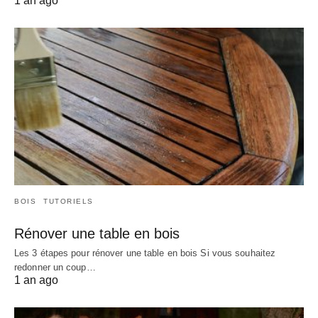
1 an ago
BOIS
TUTORIELS
Rénover une table en bois
Les 3 étapes pour rénover une table en bois Si vous souhaitez
redonner un coup…
1 an ago