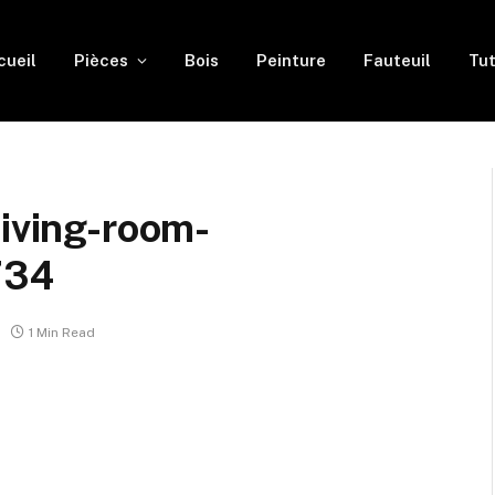
cueil
Pièces
Bois
Peinture
Fauteuil
Tut
living-room-
734
1 Min Read