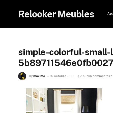
Relooker Meubles
Ac
simple-colorful-small-
5b89711546e0fb002
By
maxime
16 octobre 2019
Aucun commentaire