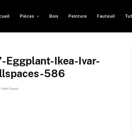
cueil
Pièces
Bois
Peinture
Fauteuil
Tut
Eggplant-Ikea-Ivar-
llspaces-586
1 Min Read