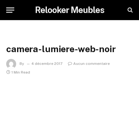
Relooker Meubles
camera-lumiere-web-noir
By
4 décembre 2017
Aucun commentaire
1 Min Read