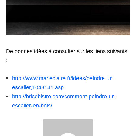
De bonnes idées à consulter sur les liens suivants
:
http://www.marieclaire.fr/idees/peindre-un-
escalier,1048141.asp
http://bricobistro.com/comment-peindre-un-
escalier-en-bois/