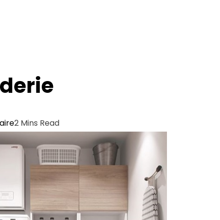
derie
aire
2 Mins Read