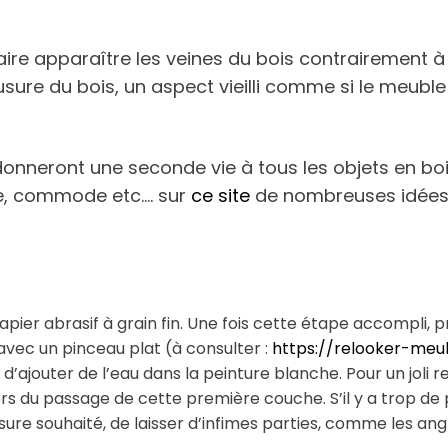
aire apparaître les veines du bois contrairement à l
’usure du bois, un aspect vieilli comme si le meuble
neront une seconde vie à tous les objets en bois,
re, commode etc…. sur
ce site
de nombreuses idées
pier abrasif à grain fin. Une fois cette étape accompli, p
vec un pinceau plat (à consulter :
https://relooker-meub
 d’ajouter de l’eau dans la peinture blanche. Pour un joli 
 lors du passage de cette première couche. S’il y a trop d
usure souhaité, de laisser d’infimes parties, comme les an