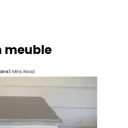
n meuble
aire
3 Mins Read