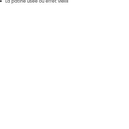
La patine usée ou effet vieilli