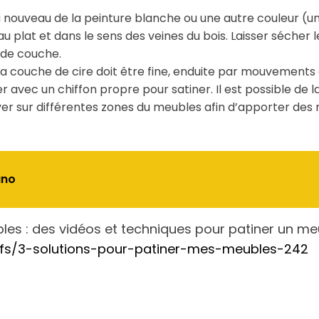
à nouveau de la peinture blanche ou une autre couleur (un
u plat et dans le sens des veines du bois. Laisser sécher l
nde couche.
 La couche de cire doit être fine, enduite par mouvements c
 avec un chiffon propre pour satiner. Il est possible de l
puyer sur différentes zones du meubles afin d’apporter d
ano
bles : des vidéos et techniques pour patiner un m
tifs/3-solutions-pour-patiner-mes-meubles-242