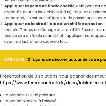
sécher pendant environ 2h.
Appliquer la peinture finale choisie
, cela peut être 
argentée pour un look chic et indus), toujours au pincea
recherché, il n’est pas obligatoire de passer une seco
Appliquer de la cire à l’aide d’un chiffon en coton
.
meuble. Temps de séchage environ 1h30. Ensuite, lustrer
peu de cire en faible quantité et l’appliquer sans ap
avant de lustrer une seconde fois.
LIRE AUSSI
10 façons de décorer autour de votre pi
Présentation de 3 solutions pour patiner des meu
https://www.femmeactuelle.fr/deco/loisirs-crea
La patine au jus de peinture
La patine bicolore à l’essuyé